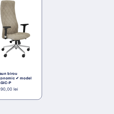
aun birou
gonomic ✔ model
GIC-P
eț
390,00 lei
ișnuit