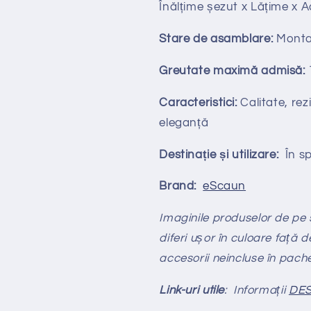
Înălțime
ș
ezut x Lățime x 
Stare de asamblare:
Monta
Greutate maximă admisă:
Caracteristici:
Calitate, rezi
eleganță
Destinație și utilizare:
În spa
Brand:
eScaun
Imaginile produselor de pe si
diferi ușor în culoare față d
accesorii neincluse în pach
Link-uri utile
: Informații
DES