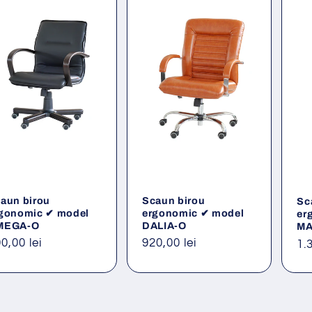
aun birou
Scaun birou
Sc
gonomic ✔ model
ergonomic ✔ model
er
MEGA-O
DALIA-O
MA
eț
0,00 lei
Preț
920,00 lei
Pr
1.
ișnuit
obișnuit
ob