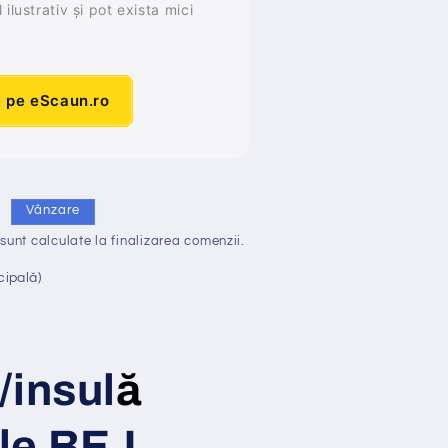
ilustrativ și pot exista mici
e pe eScaun.ro
i
Vânzare
sunt calculate la finalizarea comenzii.
cipală)
/insul
ă
ele BEJ