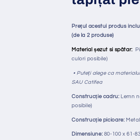
Prețul acestui produs inc
(de la 2 produse)
Material șezut si spătar:
Pi
culori posibile)
• Puteți alege ca materialul
SAU Catifea
Construcție cadru:
Lemn nat
posibile)
Construcție picioare:
Metal
Dimensiune:
80-100 x 61-83 