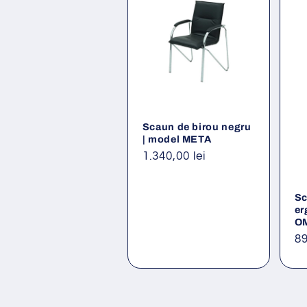
Scaun de birou negru
| model META
Preț
1.340,00 lei
obișnuit
Sc
er
O
Pr
89
ob