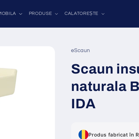
MOBILA
PRODUSE
CALATOREȘTE
eScaun
Scaun insu
naturala 
IDA
Produs fabricat în 