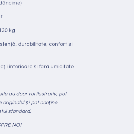
Adâncime)
t
130 kg
stență, durabilitate, confort și
ții interioare și fară umiditate
te au doar rol ilustrativ, pot
e originalul și pot conține
etul standard.
PRE NOI