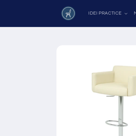
Salt la
conținut
IDEI PRACTICE
Salt la
informațiile
despre
produs