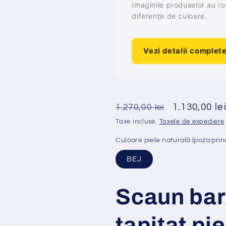
Imaginile produselor au rol 
diferențe de culoare.
Vezi detalii complet
Preț
Preț
1.130,00 le
1.270,00 lei
obișnuit
redus
Taxe incluse.
Taxele de expediere
Culoare piele naturală (poza prin
BEJ
Scaun bar
tapi
ț
at
pi