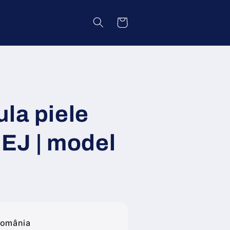
Coș
la piele
BEJ | model
România