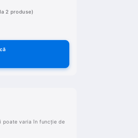
 la 2 produse)
ică
și poate varia în funcție de