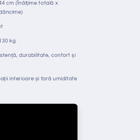
44 cm (Înălțime totală x
Adâncime)
t
130 kg
stență, durabilitate, confort și
ții interioare și fară umiditate