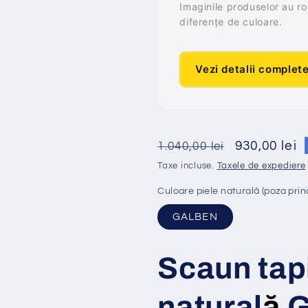
Imaginile produselor au rol 
diferențe de culoare.
Vezi detalii complet
Preț
Preț
930,00 lei
1.040,00 lei
obișnuit
redus
Taxe incluse.
Taxele de expediere
Culoare piele naturală (poza prin
GALBEN
Scaun tap
natural
ă
G