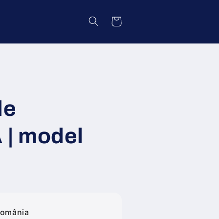
Coș
le
| model
România