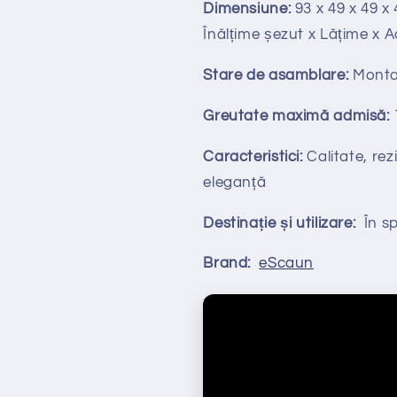
Dimensiune:
93 x 49 x 49 x 
Înălțime
ș
ezut x Lățime x 
Stare de asamblare:
Monta
Greutate maximă admisă:
Caracteristici:
Calitate, rezi
eleganță
Destinație și utilizare:
În spa
Brand:
eScaun