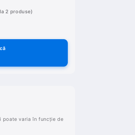
 la 2 produse)
ică
și poate varia în funcție de