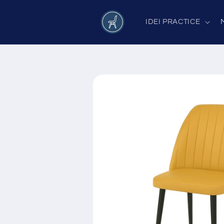
Salt la
conținut
IDEI PRACTICE
Salt la
informațiile
despre
produs