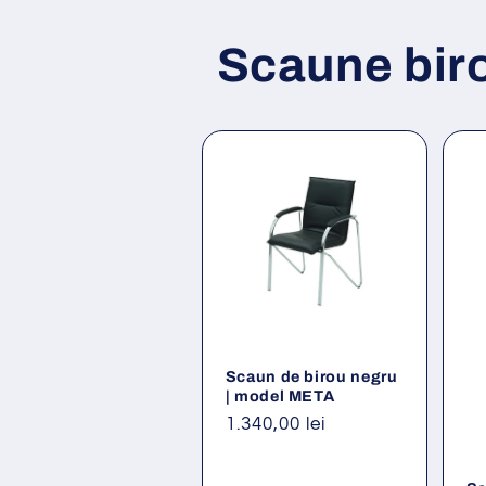
Scaune bir
Scaun de birou negru
| model META
Preț
1.340,00 lei
obișnuit