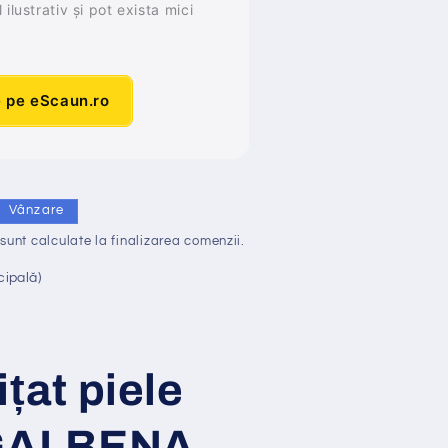
ilustrativ și pot exista mici
e pe eScaun.ro
Vânzare
sunt calculate la finalizarea comenzii.
cipală)
i
ț
at piele
ALBENA