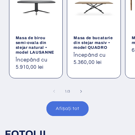
Masa de birou
Masa de bucatarie
M
semi-ovala din
din stejar masiv •
m
stejar natural •
model QUADRO
P
6
model LAUSANNE
Preț
Începând cu
o
Preț
Începând cu
obișnuit
5.360,00 lei
obișnuit
5.910,00 lei
din
1
/
3
Afișați tot
FOTOLII