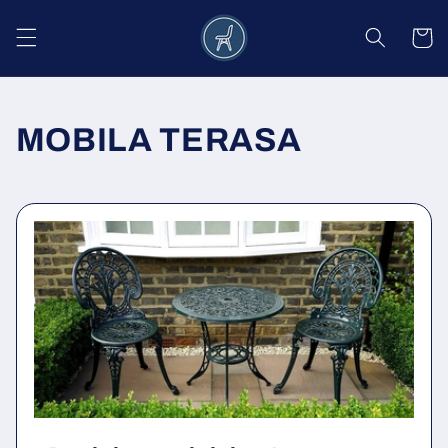
Salt la
conținut
Coș
MOBILA TERASA