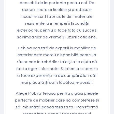
deosebit de importante pentru noi. De
aceea, toate articolele și produsele
noastre sunt fabricate din materiale
rezistente la intemperii și condiții
exterioare, pentru a face față cu succes
schimbărilor de vreme și uzurii cotidiene.
Echipa noastră de experți în mobilier de
exterior este mereu disponibilă pentru a
răspunde întrebărilor tale și a te ajuta să
faci alegeri informate. Suntem aici pentru
a face experiența ta de cumpărături cât
mai plăcută și satisfăcătoare posibil.
Alege Mobila Terasa pentru a găsi piesele
perfecte de mobilier care să completeze și
să îmbunătățească terasa ta. Transformă
terasa într-un spațiu de relaxare și