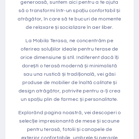
generoasă, suntem aici pentru a te ajuta
să o transformi într-un spațiu confortabil și
atrăgător, în care să te bucuri de momente
de relaxare și socializare în aer liber.
La Mobila Terasa, ne concentrăm pe
oferirea soluțiilor ideale pentru terase de
orice dimensiune și stil. Indiferent dacă îți
dorești o terasă modernă și minimalistă
sau una rustică și tradițională, vei găsi
produse de mobilier de înaltă calitate și
design atrăgător, potrivite pentru a-ți crea
un spațiu plin de farmec și personalitate.
Explorând pagina noastră, vei descoperi o
selecție impresionantă de mese și scaune
pentru terasă, fotolii și canapele de
exterior confortabile, umbrele și pergole