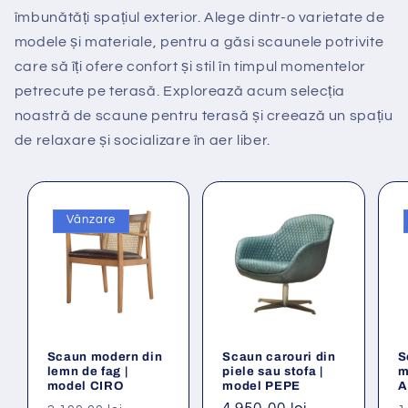
îmbunătăți spațiul exterior. Alege dintr-o varietate de
modele și materiale, pentru a găsi scaunele potrivite
care să îți ofere confort și stil în timpul momentelor
petrecute pe terasă. Explorează acum selecția
noastră de scaune pentru terasă și creează un spațiu
de relaxare și socializare în aer liber.
Vânzare
Scaun modern din
Scaun carouri din
S
lemn de fag |
piele sau stofa |
m
model CIRO
model PEPE
A