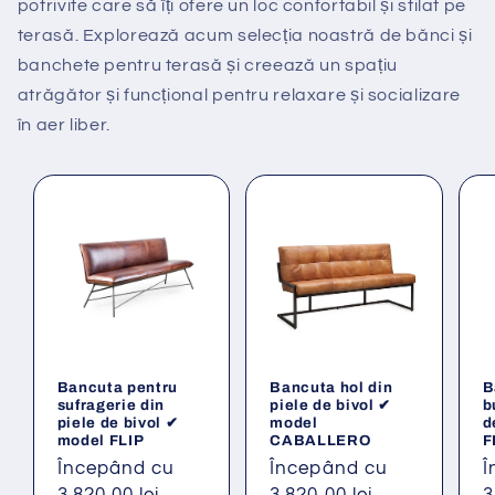
potrivite care să îți ofere un loc confortabil și stilat pe
terasă. Explorează acum selecția noastră de bănci și
banchete pentru terasă și creează un spațiu
atrăgător și funcțional pentru relaxare și socializare
în aer liber.
Bancuta pentru
Bancuta hol din
B
sufragerie din
piele de bivol ✔
b
piele de bivol ✔
model
d
model FLIP
CABALLERO
F
Preț
Începând cu
Preț
Începând cu
P
Î