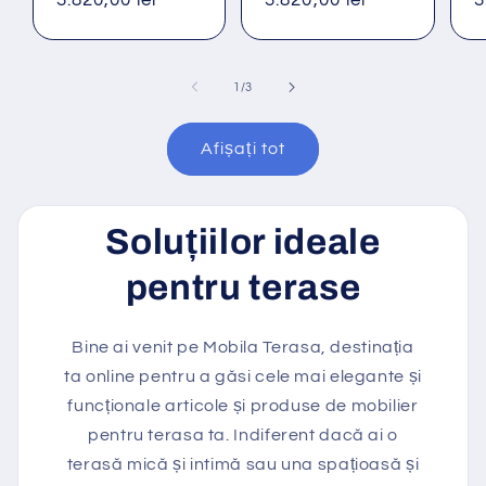
obișnuit
3.820,00 lei
obișnuit
3.820,00 lei
o
3
din
1
/
3
Afișați tot
Soluțiilor ideale
pentru terase
Bine ai venit pe Mobila Terasa, destinația
ta online pentru a găsi cele mai elegante și
funcționale articole și produse de mobilier
pentru terasa ta. Indiferent dacă ai o
terasă mică și intimă sau una spațioasă și