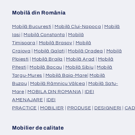
Mobilă din România
Mobilă Bucuresti
|
Mobilă Cluj-Napoca
|
Mobilă
Iasi
|
Mobilă Constanta
|
Mobilă
Timisoara
|
Mobilă Brasov
|
Mobilă
Craiova
|
Mobilă Galati
|
Mobilă Oradea
|
Mobilă
Ploiesti
|
Mobilă Braila
|
Mobilă Arad
|
Mobilă
Pitesti
|
Mobilă Bacau
|
Mobilă Sibiu
|
Mobilă
Targu-Mures
|
Mobilă Baia-Mare
|
Mobilă
Buzau
|
Mobilă Râmnicu Vâlcea
|
Mobilă Satu-
Mare
|
MOBILA DIN ROMANIA
|
IDEI
AMENAJARE
|
IDEI
PRACTICE
|
MOBILIER
|
PRODUSE
|
DESIGNERI
|
CAD
Mobilier de calitate