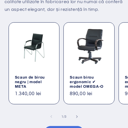
calitate utilizate în fabricarea lor nu numai că conferă
un aspect elegant, dar și rezistență în timp.
Scaun de birou
Scaun birou
S
negru | model
ergonomic ✔
e
META
model OMEGA-O
m
Preț
1.340,00 lei
Preț
890,00 lei
P
9
obișnuit
obișnuit
o
din
1
/
3