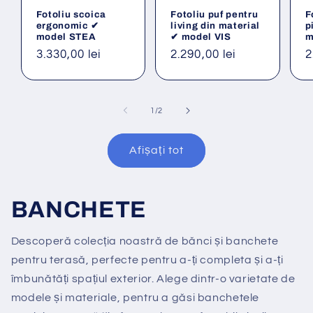
Fotoliu scoica
Fotoliu puf pentru
F
ergonomic ✔
living din material
p
model STEA
✔ model VIS
m
Preț
3.330,00 lei
Preț
2.290,00 lei
P
2
obișnuit
obișnuit
o
din
1
/
2
Afișați tot
BANCHETE
Descoperă colecția noastră de bănci și banchete
pentru terasă, perfecte pentru a-ți completa și a-ți
îmbunătăți spațiul exterior. Alege dintr-o varietate de
modele și materiale, pentru a găsi banchetele