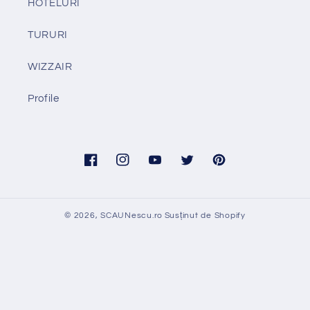
HOTELURI
TURURI
WIZZAIR
Profile
Facebook
Instagram
YouTube
Twitter
Pinterest
© 2026,
SCAUNescu.ro
Susținut de Shopify