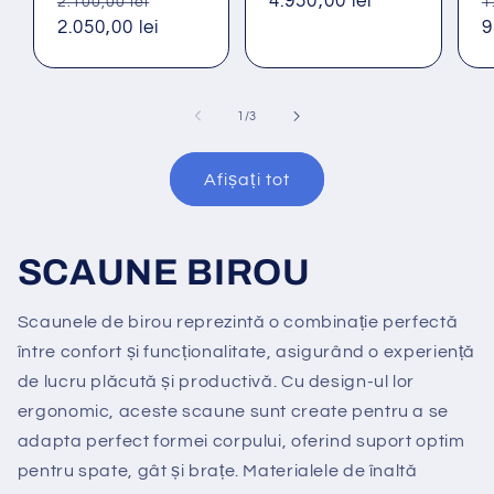
Preț
Preț
Preț
4.950,00 lei
P
2.100,00 lei
1
obișnuit
2.050,00 lei
redus
obișnuit
o
9
din
1
/
3
Afișați tot
SCAUNE BIROU
Scaunele de birou reprezintă o combinație perfectă
între confort și funcționalitate, asigurând o experiență
de lucru plăcută și productivă. Cu design-ul lor
ergonomic, aceste scaune sunt create pentru a se
adapta perfect formei corpului, oferind suport optim
pentru spate, gât și brațe. Materialele de înaltă