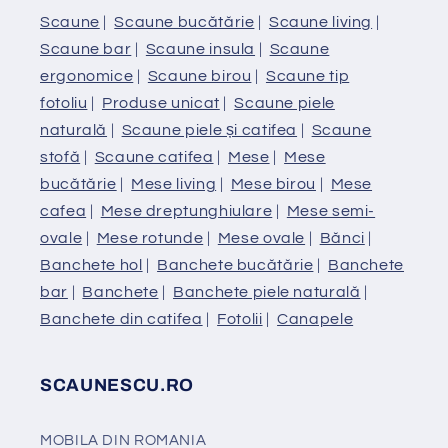
Scaune
|
Scaune bucătărie
|
Scaune living
|
Scaune bar
|
Scaune insula
|
Scaune
ergonomice
|
Scaune birou
|
Scaune tip
fotoliu
|
Produse unicat
|
Scaune piele
naturală
|
Scaune piele și catifea
|
Scaune
stofă
|
Scaune catifea
|
Mese
|
Mese
bucătărie
|
Mese living
|
Mese birou
|
Mese
cafea
|
Mese dreptunghiulare
|
Mese semi-
ovale
|
Mese rotunde
|
Mese ovale
|
Bănci
|
Banchete hol
|
Banchete bucătărie
|
Banchete
bar
|
Banchete
|
Banchete piele naturală
|
Banchete din catifea
|
Fotolii
|
Canapele
SCAUNESCU.RO
MOBILA DIN ROMANIA