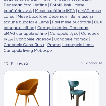
Dedeman fotolii ieftine
|
Fotolii Jysk
|
Mese
bucătărie Jysk
|
Mese bucătărie IKEA
|
eMAG mese
cafea
|
Mese bucătărie Dedeman
|
Set masă și
scaune bucătărie Lems
|
Favi mese bucătărie
|
OLX
canapele ieftine
|
Canapele ieftine Dedeman
|
eMAG canapele ieftine
|
Canapele Jysk
|
Canapele
IKEA
|
Canapele Videnov
|
Canapele Momax
|
Canapele Casa Rusu
|
Promoții canapele Lems
|
Canapele living Mobexpert
Filtrează
952 produse