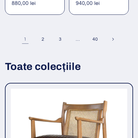
obișnuit
880,00 lei
redus
obișnuit
940,00 lei
redus
1
…
2
3
40
Toate colecțiile