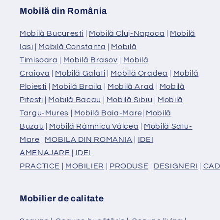
Mobilă din România
Mobilă Bucuresti
|
Mobilă Cluj-Napoca
|
Mobilă
Iasi
|
Mobilă Constanta
|
Mobilă
Timisoara
|
Mobilă Brasov
|
Mobilă
Craiova
|
Mobilă Galati
|
Mobilă Oradea
|
Mobilă
Ploiesti
|
Mobilă Braila
|
Mobilă Arad
|
Mobilă
Pitesti
|
Mobilă Bacau
|
Mobilă Sibiu
|
Mobilă
Targu-Mures
|
Mobilă Baia-Mare
|
Mobilă
Buzau
|
Mobilă Râmnicu Vâlcea
|
Mobilă Satu-
Mare
|
MOBILA DIN ROMANIA
|
IDEI
AMENAJARE
|
IDEI
PRACTICE
|
MOBILIER
|
PRODUSE
|
DESIGNERI
|
CAD
Mobilier de calitate