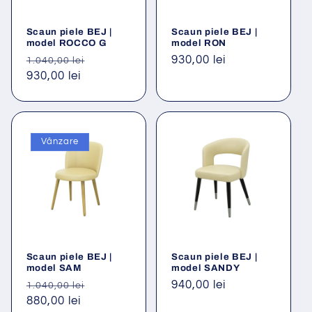
Scaun piele BEJ |
Scaun piele BEJ |
model ROCCO G
model RON
Preț
Preț
Preț
930,00 lei
1.040,00 lei
obișnuit
930,00 lei
redus
obișnuit
Vânzare
Scaun piele BEJ |
Scaun piele BEJ |
model SAM
model SANDY
Preț
Preț
Preț
940,00 lei
1.040,00 lei
obișnuit
880,00 lei
redus
obișnuit