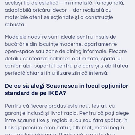
același tip de estetică – minimalistă, funcțională,
adaptabilă oricărui decor – dar realizată cu
materiale atent selecționate și o construcție
robustă.
Modelele noastre sunt ideale pentru insule de
bucătărie din locuințe moderne, apartamente
open-space sau zone de dining informale. Fiecare
detaliu contează: înălțimea optimizată, spătarul
confortabil, suportul pentru picioare și stabilitatea
perfectă chiar și în utilizare zilnică intensă.
De ce să alegi Scaunescu în locul opțiunilor
standard de pe IKEA?
Pentru că fiecare produs este nou, testat, cu
garanție inclusă și livrat rapid. Pentru că poți alege
între scaune fixe și reglabile, cu sau fără spătar, în
finisaje precum lemn natur, alb mat, metal negru
sau tapițerii elegante. Pentru că ai parte de o