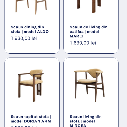
Scaun dining din
Scaun de living din
stofa | model ALDO
catifea | model
MAREI
Preț
1.930,00 lei
Preț
1.630,00 lei
obișnuit
obișnuit
Scaun tapitat stofa |
Scaun living din
model DORIAN ARM
stofa | model
MIRCEA