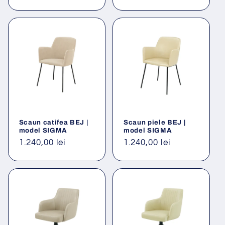
Scaun catifea BEJ |
Scaun piele BEJ |
model SIGMA
model SIGMA
Preț
1.240,00 lei
Preț
1.240,00 lei
obișnuit
obișnuit