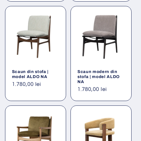
Scaun din stofa |
Scaun modern din
model ALDO NA
stofa | model ALDO
NA
Preț
1.780,00 lei
Preț
1.780,00 lei
obișnuit
obișnuit