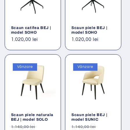
Scaun catifea BEJ |
Scaun piele BEJ |
model SOHO
model SOHO
Preț
1.020,00 lei
Preț
1.020,00 lei
obișnuit
obișnuit
Vânzare
Vânzare
Scaun piele naturala
Scaun piele BEJ |
BEJ | model SOLO
model SUNIC
Preț
Preț
Preț
Preț
1.140,00 lei
1.140,00 lei