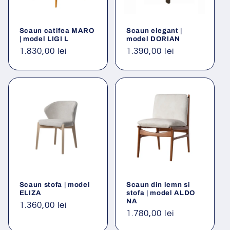
Scaun catifea MARO
Scaun elegant |
| model LIGI L
model DORIAN
Preț
1.830,00 lei
Preț
1.390,00 lei
obișnuit
obișnuit
Scaun stofa | model
Scaun din lemn si
ELIZA
stofa | model ALDO
NA
Preț
1.360,00 lei
Preț
1.780,00 lei
obișnuit
obișnuit