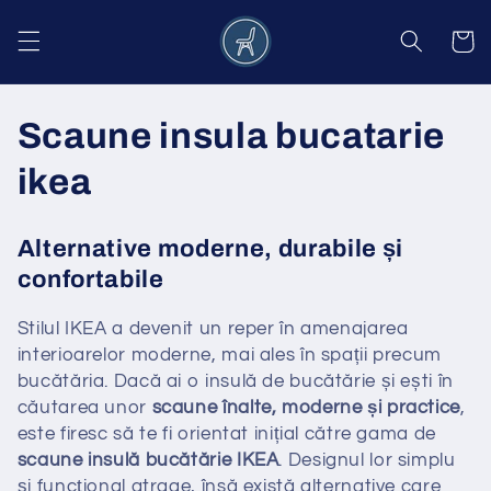
Salt la
conținut
Coș
C
Scaune insula bucatarie
o
ikea
l
Alternative moderne, durabile și
e
confortabile
c
Stilul IKEA a devenit un reper în amenajarea
interioarelor moderne, mai ales în spații precum
ț
bucătăria. Dacă ai o insulă de bucătărie și ești în
i
căutarea unor
scaune înalte, moderne și practice
,
este firesc să te fi orientat inițial către gama de
e
scaune insulă bucătărie IKEA
. Designul lor simplu
și funcțional atrage, însă există alternative care