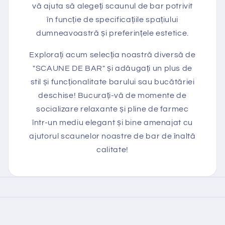
vă ajuta să alegeți scaunul de bar potrivit
în funcție de specificațiile spațiului
dumneavoastră și preferințele estetice.
Explorați acum selecția noastră diversă de
"SCAUNE DE BAR" și adăugați un plus de
stil și funcționalitate barului sau bucătăriei
deschise! Bucurați-vă de momente de
socializare relaxante și pline de farmec
într-un mediu elegant și bine amenajat cu
ajutorul scaunelor noastre de bar de înaltă
calitate!