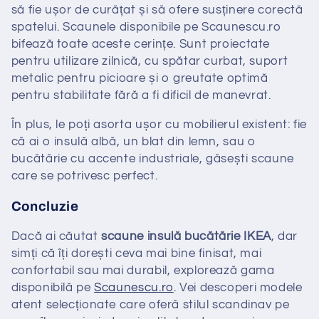
să fie ușor de curățat și să ofere susținere corectă
spatelui. Scaunele disponibile pe Scaunescu.ro
bifează toate aceste cerințe. Sunt proiectate
pentru utilizare zilnică, cu spătar curbat, suport
metalic pentru picioare și o greutate optimă
pentru stabilitate fără a fi dificil de manevrat.
În plus, le poți asorta ușor cu mobilierul existent: fie
că ai o insulă albă, un blat din lemn, sau o
bucătărie cu accente industriale, găsești scaune
care se potrivesc perfect.
Concluzie
Dacă ai căutat
scaune insulă bucătărie IKEA
, dar
simți că îți dorești ceva mai bine finisat, mai
confortabil sau mai durabil, explorează gama
disponibilă pe
Scaunescu.ro
. Vei descoperi modele
atent selecționate care oferă stilul scandinav pe