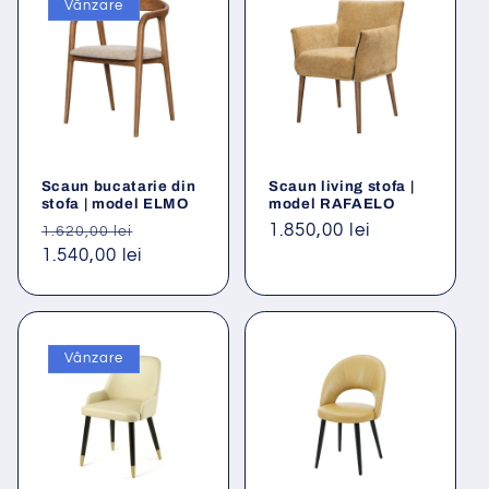
Vânzare
Scaun bucatarie din
Scaun living stofa |
stofa | model ELMO
model RAFAELO
Preț
Preț
Preț
1.850,00 lei
1.620,00 lei
obișnuit
1.540,00 lei
redus
obișnuit
Vânzare