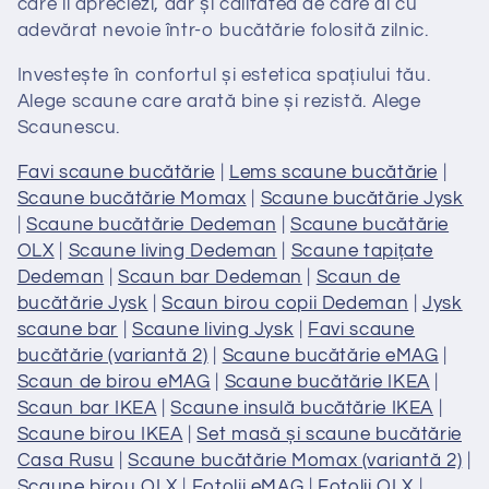
care îl apreciezi, dar și calitatea de care ai cu
adevărat nevoie într-o bucătărie folosită zilnic.
Investește în confortul și estetica spațiului tău.
Alege scaune care arată bine și rezistă. Alege
Scaunescu.
Favi scaune bucătărie
|
Lems scaune bucătărie
|
Scaune bucătărie Momax
|
Scaune bucătărie Jysk
|
Scaune bucătărie Dedeman
|
Scaune bucătărie
OLX
|
Scaune living Dedeman
|
Scaune tapițate
Dedeman
|
Scaun bar Dedeman
|
Scaun de
bucătărie Jysk
|
Scaun birou copii Dedeman
|
Jysk
scaune bar
|
Scaune living Jysk
|
Favi scaune
bucătărie (variantă 2)
|
Scaune bucătărie eMAG
|
Scaun de birou eMAG
|
Scaune bucătărie IKEA
|
Scaun bar IKEA
|
Scaune insulă bucătărie IKEA
|
Scaune birou IKEA
|
Set masă și scaune bucătărie
Casa Rusu
|
Scaune bucătărie Momax (variantă 2)
|
Scaune birou OLX
|
Fotolii eMAG
|
Fotolii OLX
|