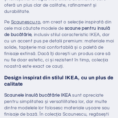
:
oferă un plus clar de calitate, rafinament și
durabilitate.
Pe
Scaunescu.ro
, am creat o selecție inspirată din
cele mai căutate modele de
scaune pentru insulă
de bucătărie
, inclusiv stilul caracteristic IKEA, dar
cu un accent pus pe detalii premium: materiale mai
solide, tapițerie mai confortabilă și o paletă de
finisaje extinsă. Dacă îți dorești un produs care să
nu fie doar estetic, ci și rezistent în timp, colecția
noastră este exact ce cauți.
Design inspirat din stilul IKEA, cu un plus de
calitate
Scaunele insulă bucătărie IKEA
sunt apreciate
pentru simplitatea și versatilitatea lor, dar multe
dintre modelele lor folosesc materiale ușoare sau
finisaje de bază. În colecția Scaunescu, regăsești