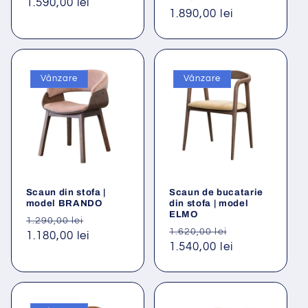
Preț
1.590,00 lei
Preț
1.890,00 lei
obișnuit
obișnuit
Vânzare
Vânzare
Scaun din stofa |
Scaun de bucatarie
model BRANDO
din stofa | model
ELMO
Preț
Preț
1.290,00 lei
Preț
Preț
1.620,00 lei
obișnuit
1.180,00 lei
redus
obișnuit
1.540,00 lei
redus