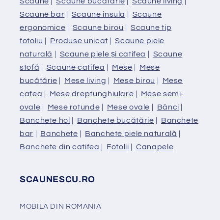
Scaune
|
Scaune bucătărie
|
Scaune living
|
Scaune bar
|
Scaune insula
|
Scaune
ergonomice
|
Scaune birou
|
Scaune tip
fotoliu
|
Produse unicat
|
Scaune piele
naturală
|
Scaune piele și catifea
|
Scaune
stofă
|
Scaune catifea
|
Mese
|
Mese
bucătărie
|
Mese living
|
Mese birou
|
Mese
cafea
|
Mese dreptunghiulare
|
Mese semi-
ovale
|
Mese rotunde
|
Mese ovale
|
Bănci
|
Banchete hol
|
Banchete bucătărie
|
Banchete
bar
|
Banchete
|
Banchete piele naturală
|
Banchete din catifea
|
Fotolii
|
Canapele
SCAUNESCU.RO
MOBILA DIN ROMANIA