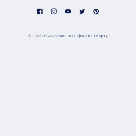
Facebook
Instagram
YouTube
Twitter
Pinterest
© 2026,
SCAUNescu.ro
Susținut de Shopify