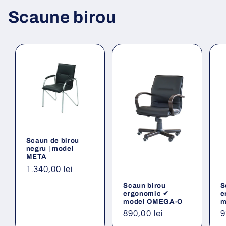
Scaune birou
Scaun de birou
negru | model
META
Preț
1.340,00 lei
obișnuit
Scaun birou
S
ergonomic ✔
e
model OMEGA-O
m
Preț
890,00 lei
P
9
obișnuit
o