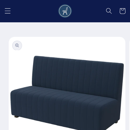
Salt la
conținut
Coș
Salt la
informațiile
despre
produs