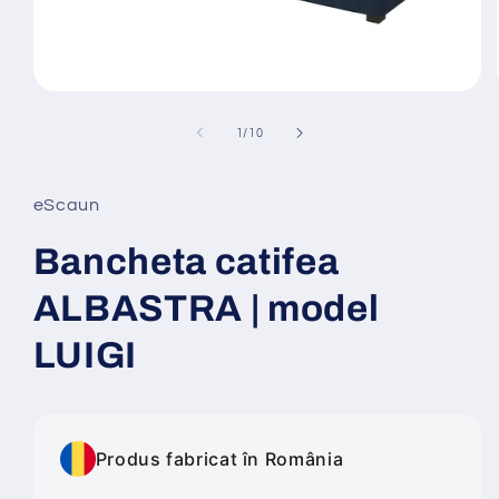
Deschide
conținutul
media
din
1
/
10
1
într-
o
fereastră
eScaun
modală
Bancheta catifea
ALBASTRA | model
LUIGI
Produs fabricat în România