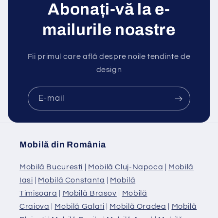
Abonați-vă la e-
mailurile noastre
Fii primul care află despre noile tendinte de
design
E-mail
Mobilă din România
Mobilă Bucuresti
|
Mobilă Cluj-Napoca
|
Mobilă
Iasi
|
Mobilă Constanta
|
Mobilă
Timisoara
|
Mobilă Brasov
|
Mobilă
Craiova
|
Mobilă Galati
|
Mobilă Oradea
|
Mobilă