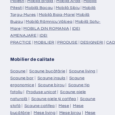
Ploiesti
|
Mobilă Braila
|
Mobilă Arad
|
Mobilă
Pitesti
|
Mobilă Bacau
|
Mobilă Sibiu
|
Mobilă
Targu-Mures
|
Mobilă Baia-Mare
|
Mobilă
Buzau
|
Mobilă Râmnicu Vâlcea
|
Mobilă Satu-
Mare
|
MOBILA DIN ROMANIA
|
IDEI
AMENAJARE
|
IDEI
PRACTICE
|
MOBILIER
|
PRODUSE
|
DESIGNERI
|
CAD
Mobilier de calitate
Scaune
|
Scaune bucătărie
|
Scaune living
|
Scaune bar
|
Scaune insula
|
Scaune
ergonomice
|
Scaune birou
|
Scaune tip
fotoliu
|
Produse unicat
|
Scaune piele
naturală
|
Scaune piele și catifea
|
Scaune
stofă
|
Scaune catifea
|
Mese
|
Mese
bucătărie
|
Mese living
|
Mese birou
|
Mese