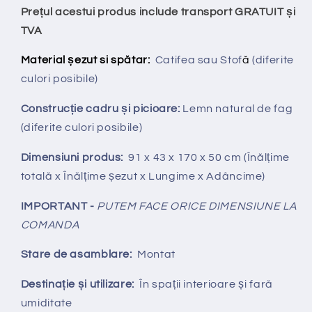
Prețul acestui produs include transport GRATUIT și
TVA
Material șezut si spătar:
Catifea sau Stof
ă
(diferite
culori posibile)
Construcție cadru și picioare:
Lemn natural de fag
(diferite culori posibile)
Dimensiuni produs:
91 x 43 x 170 x 50 cm (Înălțime
totală x Înălțime șezut x Lungime x Adâncime)
IMPORTANT -
PUTEM FACE ORICE DIMENSIUNE LA
COMANDA
Stare de asamblare:
Montat
Destinație și utilizare:
În spații interioare și fară
umiditate