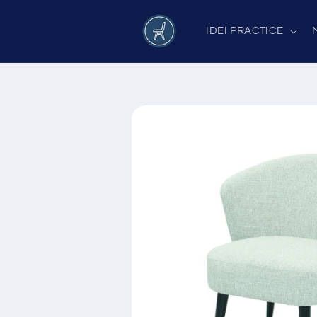
Salt la
conținut
IDEI PRACTICE
Salt la
informațiile
despre
produs