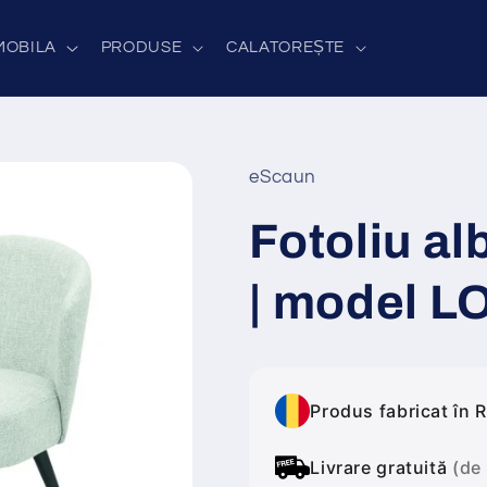
MOBILA
PRODUSE
CALATOREȘTE
eScaun
Fotoliu al
| model 
Produs fabricat în 
Livrare gratuită
(de