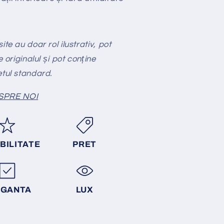
te au doar rol ilustrativ, pot
e originalul și pot conține
etul standard.
SPRE NOI
BILITATE
PRET
EGANTA
LUX