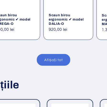
aun birou
Scaun birou
Sc
gonomic ✔ model
ergonomic ✔ model
er
MEGA-O
DALIA-O
MA
eț
0,00 lei
Preț
920,00 lei
Pr
1.
ișnuit
obișnuit
ob
Afișați tot
iile