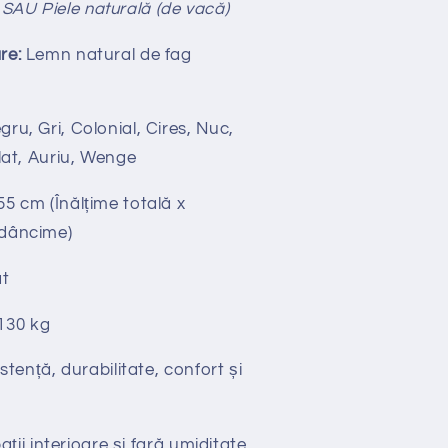
SAU Piele naturală (de vacă)
re:
Lemn natural de fag
ru, Gri, Colonial, Cires, Nuc,
alat, Auriu, Wenge
55 cm (Înălțime totală x
Adâncime)
t
130 kg
stență, durabilitate, confort și
ții interioare și fară umiditate