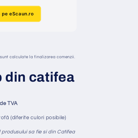
e pe eScaun.ro
sunt calculate la finalizarea comenzii.
b din catifea
ude TVA
fă (diferite culori posibile)
 produsului sa fie si din Catifea