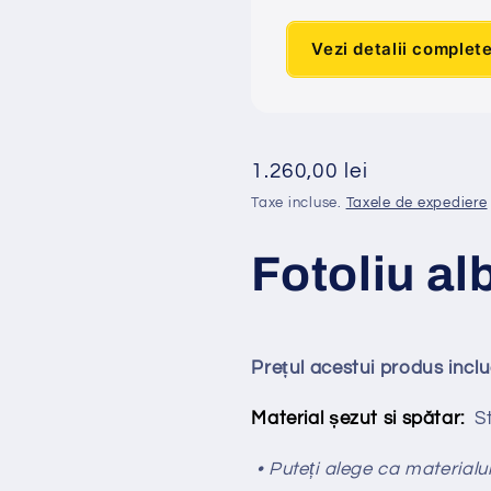
Vezi detalii complet
Preț
1.260,00 lei
obișnuit
Taxe incluse.
Taxele de expediere
Fotoliu al
Prețul acestui produs incl
Material șezut si spătar:
Sto
• Puteți alege ca materialul