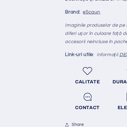
Brand:
eScaun
Imaginile produselor de pe si
diferi ușor în culoare față d
accesorii neincluse în pach
Link-uri utile
:
Informații
DE
CALITATE
DURA
CONTACT
EL
Share