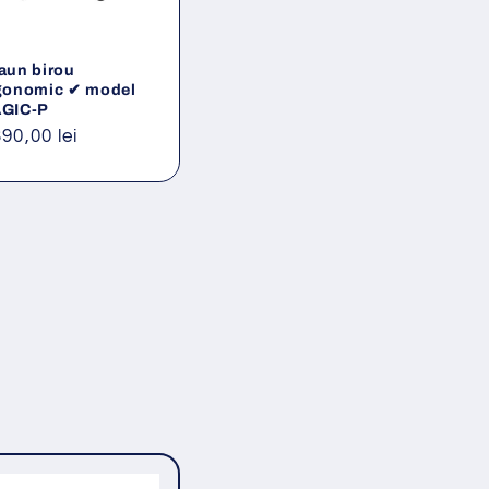
aun birou
gonomic ✔ model
GIC-P
eț
390,00 lei
ișnuit