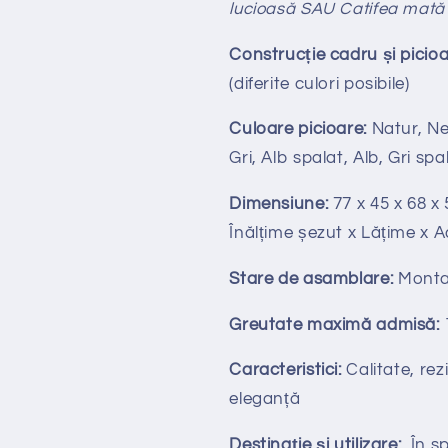
lucioasă SAU Catifea mată 
Construcție cadru și picioa
(diferite culori posibile)
Culoare picioare:
Natur, Neg
Gri, Alb spalat, Alb, Gri sp
Dimensiune:
77 x 45 x 68 x 
Înălțime
ș
ezut x Lățime x 
Stare de asamblare:
Monta
Greutate maximă admisă:
Caracteristici:
Calitate, rezi
eleganță
Destinație și utilizare:
În spa