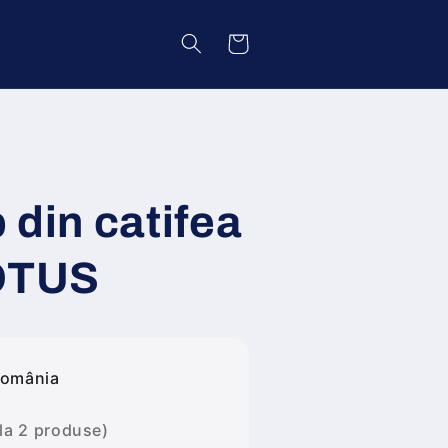
Coș
b din catifea
LOTUS
România
 la 2 produse)