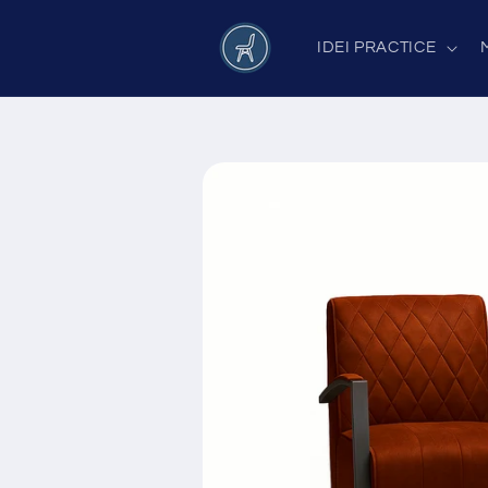
Salt la
conținut
IDEI PRACTICE
Salt la
informațiile
despre
produs