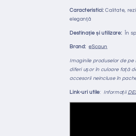
Caracteristici:
Calitate, rezi
eleganță
Destinație și utilizare:
În spa
Brand:
eScaun
Imaginile produselor de pe si
diferi ușor în culoare față d
accesorii neincluse în pach
Link-uri utile
:
Informații
DE