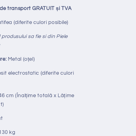
ude transport GRATUIT și TVA
tifea
(diferite culori posibile)
produsului sa fie si din Piele
ă
re:
Metal (oțel)
it electrostatic (diferite culori
 46 cm
(Înalțime totală x
Lățime
t)
t
130 kg