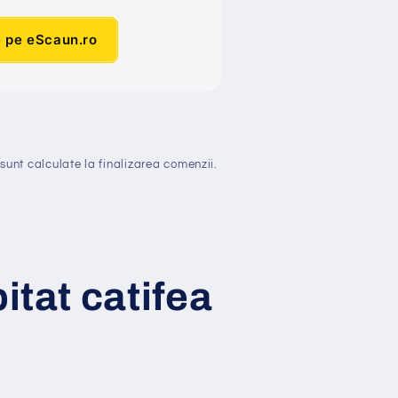
e pe eScaun.ro
sunt calculate la finalizarea comenzii.
pitat catifea