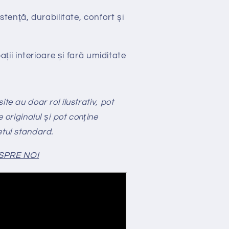
stență, durabilitate, confort și
ții interioare și fară umiditate
te au doar rol ilustrativ, pot
e originalul și pot conține
etul standard.
SPRE NOI