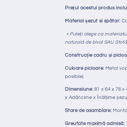
Prețul acestui produs incl
Material șezut si spătar:
Ca
• Puteți alege ca materialul 
naturală de bivol SAU Stof
Construcție cadru și picioa
Culoare picioare:
Metal vops
posibile)
Dimensiune:
81 x 64 x 78 x
x Adâncime x Înălțime șezu
Stare de asamblare:
Monta
Greutate maximă admisă: