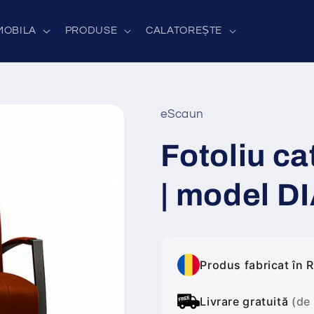
MOBILA
PRODUSE
CALATOREȘTE
eScaun
Fotoliu c
| model 
Produs fabricat în 
Livrare gratuită
(de