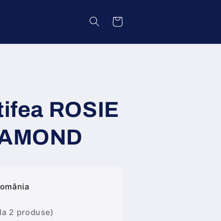
Coș
atifea ROSIE
DIAMOND
România
 la 2 produse)