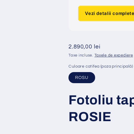
Vezi detalii complet
Preț
2.890,00 lei
obișnuit
Taxe incluse.
Taxele de expediere
Culoare catifea (poza principală)
ROSU
Fotoliu ta
ROSIE