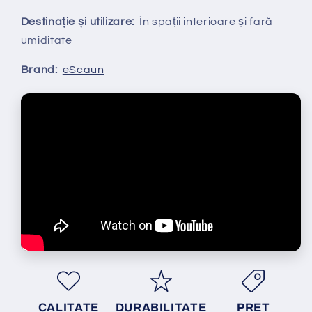
Destinație și utilizare:
În spații interioare și fară
umiditate
Brand:
eScaun
CALITATE
DURABILITATE
PRET