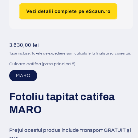
Vezi detalii complete pe eScaun.ro
Preț
3.630,00 lei
obișnuit
Taxe incluse.
Taxele de expediere
sunt calculate la finalizarea comenzii.
Culoare catifea (poza principală)
MARO
Fotoliu tapitat catifea
MARO
Prețul acestui produs include transport GRATUIT și