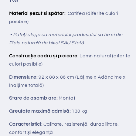
TVA
Material șezut si spătar:
Catifea (diferite culori
posibile)
• Puteți alege ca materialul produsului sa fie si din
Piele naturală de bivol SAU Stofă
Construcție cadru și picioare:
Lemn natural (diferite
culori posibile)
Dimensiune:
92 x 88 x 86 cm
(Lățime x Adâncime x
Înalțime totală
)
Stare de asamblare:
Montat
Greutate maximă admisă:
130 kg
Caracteristici:
Calitate, rezistență, durabilitate,
confort și eleganță