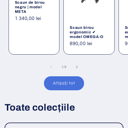
Scaun de birou
negru | model
META
Preț
1.340,00 lei
obișnuit
Scaun birou
S
ergonomic ✔
e
model OMEGA-O
m
Preț
890,00 lei
P
9
obișnuit
o
din
1
/
3
Afișați tot
Toate colecțiile