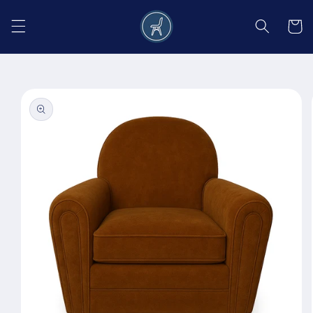
Salt la
conținut
Coș
Salt la
informațiile
despre
produs