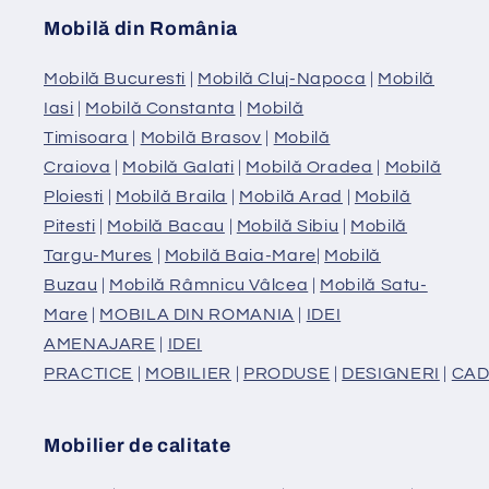
Mobilă din România
Mobilă Bucuresti
|
Mobilă Cluj-Napoca
|
Mobilă
Iasi
|
Mobilă Constanta
|
Mobilă
Timisoara
|
Mobilă Brasov
|
Mobilă
Craiova
|
Mobilă Galati
|
Mobilă Oradea
|
Mobilă
Ploiesti
|
Mobilă Braila
|
Mobilă Arad
|
Mobilă
Pitesti
|
Mobilă Bacau
|
Mobilă Sibiu
|
Mobilă
Targu-Mures
|
Mobilă Baia-Mare
|
Mobilă
Buzau
|
Mobilă Râmnicu Vâlcea
|
Mobilă Satu-
Mare
|
MOBILA DIN ROMANIA
|
IDEI
AMENAJARE
|
IDEI
PRACTICE
|
MOBILIER
|
PRODUSE
|
DESIGNERI
|
CAD
Mobilier de calitate