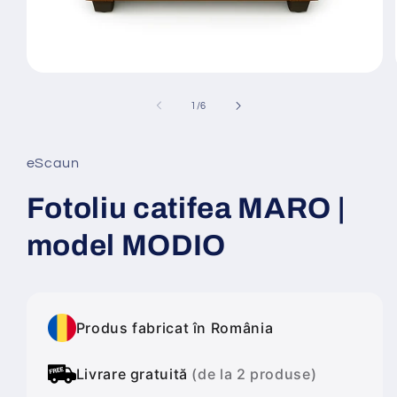
Deschide
conținutul
media
din
1
/
6
1
într-
o
fereastră
eScaun
modală
Fotoliu catifea MARO |
model MODIO
Produs fabricat în România
Livrare gratuită
(de la 2 produse)