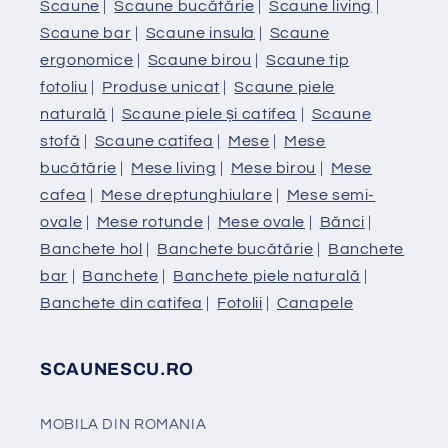
Scaune
|
Scaune bucătărie
|
Scaune living
|
Scaune bar
|
Scaune insula
|
Scaune
ergonomice
|
Scaune birou
|
Scaune tip
fotoliu
|
Produse unicat
|
Scaune piele
naturală
|
Scaune piele și catifea
|
Scaune
stofă
|
Scaune catifea
|
Mese
|
Mese
bucătărie
|
Mese living
|
Mese birou
|
Mese
cafea
|
Mese dreptunghiulare
|
Mese semi-
ovale
|
Mese rotunde
|
Mese ovale
|
Bănci
|
Banchete hol
|
Banchete bucătărie
|
Banchete
bar
|
Banchete
|
Banchete piele naturală
|
Banchete din catifea
|
Fotolii
|
Canapele
SCAUNESCU.RO
MOBILA DIN ROMANIA