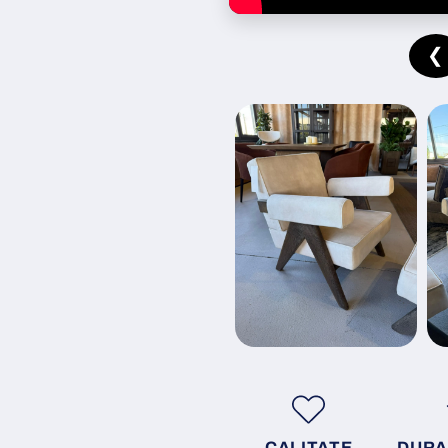
❮
CALITATE
DURA