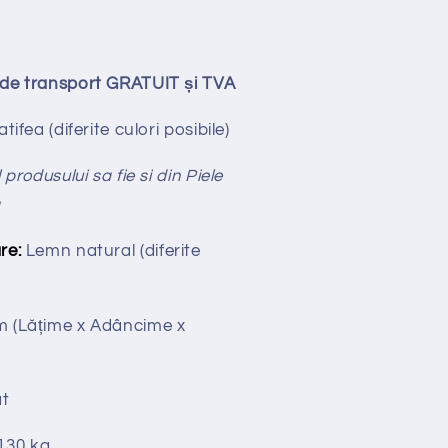
ude transport GRATUIT și TVA
tifea (diferite culori posibile)
produsului sa fie si din Piele
ă
re:
Lemn natural (diferite
cm
(Lățime x Adâncime x
t
130 kg