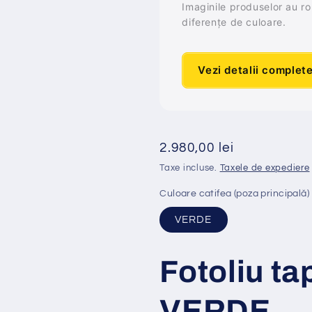
Imaginile produselor au rol 
diferențe de culoare.
Vezi detalii complet
Preț
2.980,00 lei
obișnuit
Taxe incluse.
Taxele de expediere
Culoare catifea (poza principală)
VERDE
Fotoliu ta
VERDE