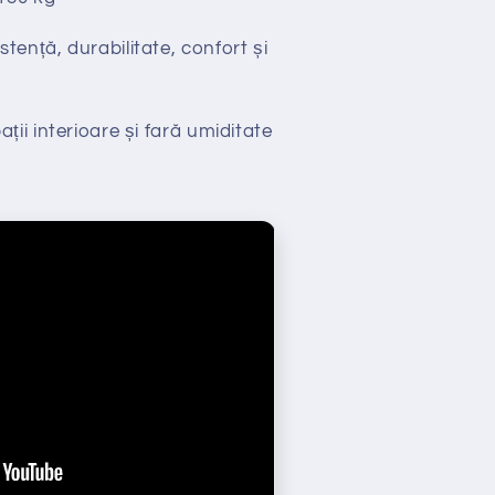
stență, durabilitate, confort și
ții interioare și fară umiditate