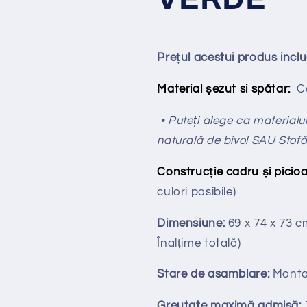
Prețul acestui produs incl
Material șezut si spătar:
Ca
• Puteți alege ca materialul 
naturală de bivol SAU Stof
Construcție cadru și picioa
culori posibile)
Dimensiune:
69 x 74 x 73 
Înalțime totală
)
Stare de asamblare:
Monta
Greutate maximă admisă: