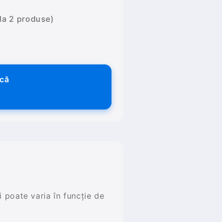
 la 2 produse)
ică
și poate varia în funcție de