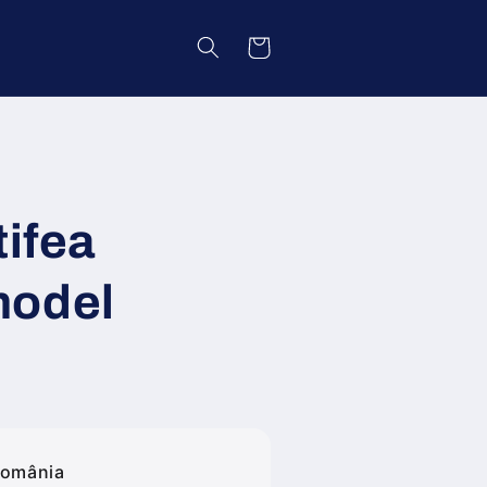
Coș
tifea
model
România