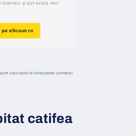
ilustrativ și pot exista mici
e pe eScaun.ro
sunt calculate la finalizarea comenzii.
pitat catifea