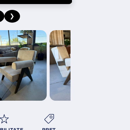
❯
BILITATE
PRET