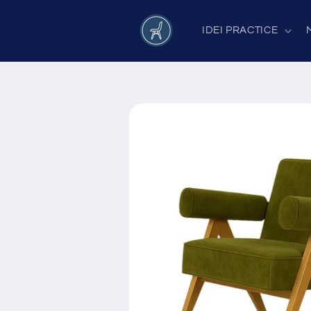
Salt la
conținut
IDEI PRACTICE
Salt la
informațiile
despre
produs