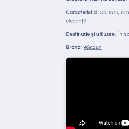
Caracteristici:
Calitate, rezi
eleganță
Destinație și utilizare:
În spa
Brand:
eScaun