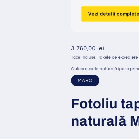
Vezi detalii complet
Preț
3.760,00 lei
obișnuit
Taxe incluse.
Taxele de expediere
Culoare piele naturală (poza prin
MARO
Fotoliu ta
natural
ă
M