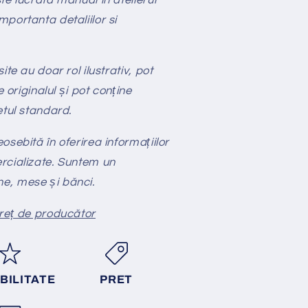
portanta detaliilor si
te au doar rol ilustrativ, pot
e originalul și pot conține
etul standard.
sebită în oferirea informațiilor
rcializate. Suntem un
e, mese și bănci.
preț de producător
BILITATE
PRET