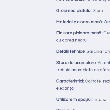
Grosimea blatului:
3
cm
Material picioare masă:
Oțe
Finisare picioare masă:
O
ț
culoarea negru
Detalii tehnice
: Sarcină to
Stare de asamblare
: Asamb
trebuie asamblate de către
Caracteristici:
Calitate, rezi
eleganță
Utilizare în spațiul:
Interior