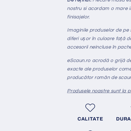
nostru si acordam o mare im
finisajelor.
Imaginile produselor de pe si
diferi ușor în culoare față d
accesorii neincluse în pach
eScaun.ro acrodă o grijă deo
exacte ale produselor come
producător român de scaun
Produsele noastre sunt la 
CALITATE
DURA