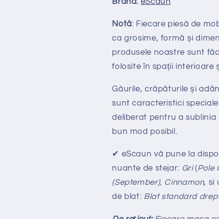
Brand:
eScaun
Notă
: Fiecare piesă de mob
ca grosime, formă și dimen
produsele noastre sunt făc
folosite în spații interioare
Găurile, crăpăturile și adân
sunt caracteristici special
deliberat pentru a sublinia
bun mod posibil.
✔
eScaun v
ă
pune la dispo
nuante de stejar:
Gri
(
Pole 
(September), Cinnamon
, s
de blat:
Blat standard drep
De re
ținut:
Fiecare masa est