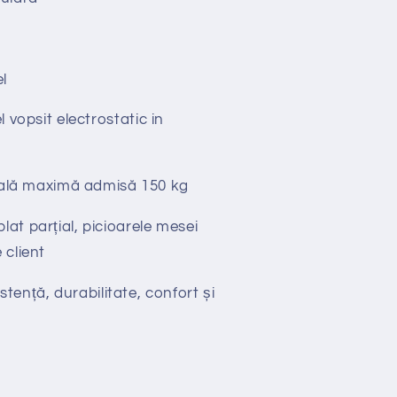
l
el vopsit electrostatic in
tală maximă admisă 150 kg
lat parțial, picioarele mesei
 client
stență, durabilitate, confort și