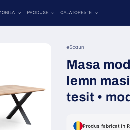
MOBILA
PRODUSE
CALATOREȘTE
eScaun
Masa mod
lemn masi
tesit • m
Produs fabricat în 