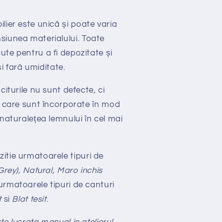
ilier este unică și poate varia
siunea materialului.
Toate
ute pentru a fi depozitate și
 și fară umiditate.
citurile nu sunt defecte, ci
e care sunt încorporate în mod
 naturalețea lemnului în cel mai
zitie urmatoarele tipuri de
Grey), Natural, Maro inchis
i urmatoarele tipuri de canturi
t
si
Blat tesit
.
e lucrata manual in atelierul