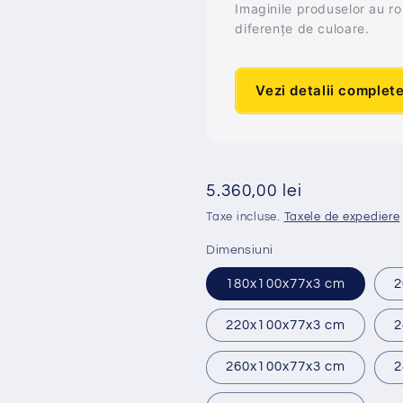
Imaginile produselor au rol 
diferențe de culoare.
Vezi detalii complet
Preț
5.360,00 lei
obișnuit
Taxe incluse.
Taxele de expediere
Dimensiuni
180x100x77x3 cm
2
220x100x77x3 cm
2
260x100x77x3 cm
2