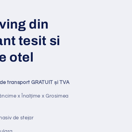
ving din
nt tesit si
e otel
ude transport GRATUIT și TVA
ncime x Înalțime x Grosimea
siv de stejar
ulara