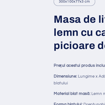
300x100x77x3 cm
Masa de li
lemn cu ca
picioare d
Prețul acestui produs incl
Dimensiune:
Lungime x Adâ
blatului
Material blat masă:
Lemn ma
Forma blatului:
Dreptunghi