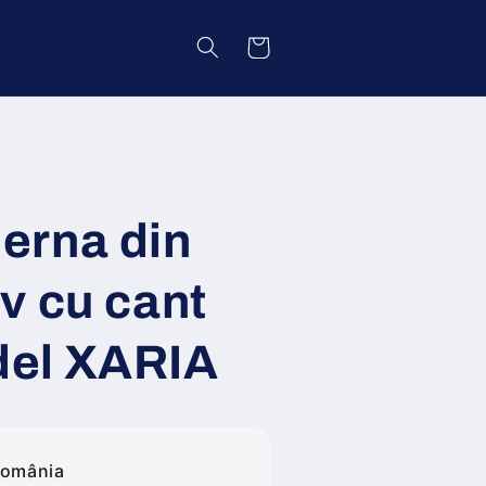
Coș
erna din
v cu cant
odel XARIA
România