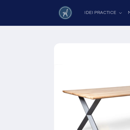
Salt la
conținut
IDEI PRACTICE
Salt la
informațiile
despre
produs