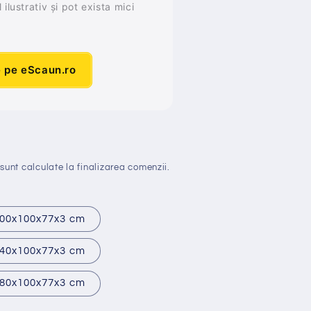
ilustrativ și pot exista mici
e pe eScaun.ro
sunt calculate la finalizarea comenzii.
00x100x77x3 cm
40x100x77x3 cm
80x100x77x3 cm