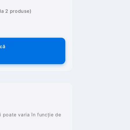
 la 2 produse)
ică
și poate varia în funcție de