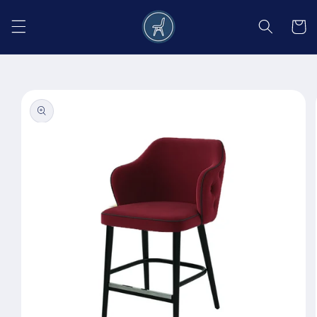
Salt la
conținut
Coș
Salt la
informațiile
despre
produs