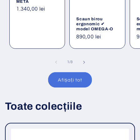
META
Preț
1.340,00 lei
obișnuit
Scaun birou
S
ergonomic ✔
e
model OMEGA-O
m
Preț
890,00 lei
P
9
obișnuit
o
din
1
/
3
Afișați tot
Toate colecțiile