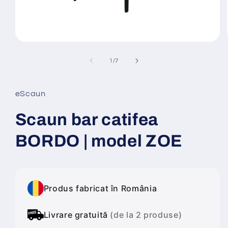
Deschide
conținutul
media
din
1
/
7
1
într-
o
fereastră
eScaun
modală
Scaun bar catifea
BORDO | model ZOE
Produs fabricat în România
Livrare gratuită
(de la 2 produse)