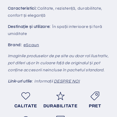
Caracteristici:
Calitate, rezistență, durabilitate,
confort și eleganță
Destinație și utilizare:
În spații interioare și fară
umiditate
Brand:
eScaun
Imaginile produselor de pe site au doar rol ilustrativ,
pot diferi ușor în culoare față de originalul și pot
conține accesorii neincluse în pachetul standard.
Link-uri utile
: Informații
DESPRE NOI
CALITATE
DURABILITATE
PRET