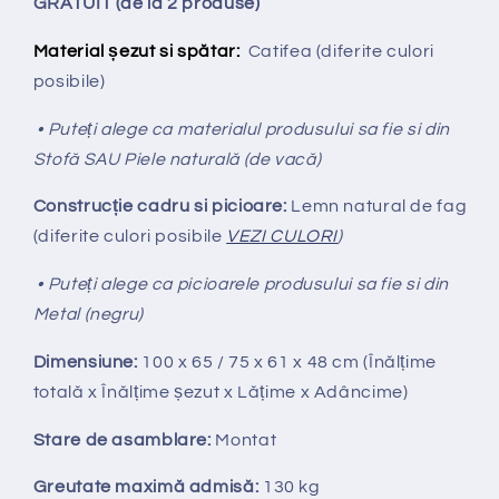
GRATUIT (de la 2 produse)
Material șezut si spătar:
Catifea
(diferite culori
posibile)
• Puteți alege ca materialul produsului sa fie si din
Stofă SAU Piele naturală (de vacă)
Construcție cadru si picioare:
Lemn natural de fag
(diferite culori posibile
VEZI CULORI
)
• Puteți alege ca picioarele produsului sa fie si din
Metal (negru)
Dimensiune:
100 x 65 / 75 x 61 x 48 cm (Înălțime
totală x Înălțime
ș
ezut x Lățime x Adâncime)
Stare de asamblare:
Montat
Greutate maximă admisă:
130 kg