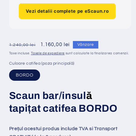
Vezi detalii complete pe eScaun.ro
Preț
Preț
1.160,00 lei
Vânzare
1.240,00 lei
obișnuit
redus
Taxe incluse.
Taxele de expediere
sunt calculate la finalizarea comenzii.
Culoare catifea (poza principală)
BORDO
Scaun bar/insul
ă
tapi
ț
at
catifea BORDO
Prețul acestui produs include TVA si Transport