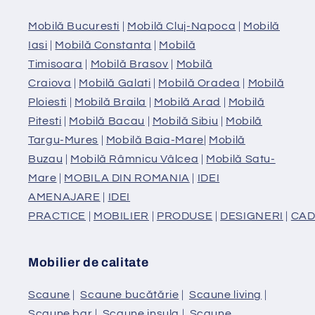
Mobilă Bucuresti
|
Mobilă Cluj-Napoca
|
Mobilă
Iasi
|
Mobilă Constanta
|
Mobilă
Timisoara
|
Mobilă Brasov
|
Mobilă
Craiova
|
Mobilă Galati
|
Mobilă Oradea
|
Mobilă
Ploiesti
|
Mobilă Braila
|
Mobilă Arad
|
Mobilă
Pitesti
|
Mobilă Bacau
|
Mobilă Sibiu
|
Mobilă
Targu-Mures
|
Mobilă Baia-Mare
|
Mobilă
Buzau
|
Mobilă Râmnicu Vâlcea
|
Mobilă Satu-
Mare
|
MOBILA DIN ROMANIA
|
IDEI
AMENAJARE
|
IDEI
PRACTICE
|
MOBILIER
|
PRODUSE
|
DESIGNERI
|
CAD
Mobilier de calitate
Scaune
|
Scaune bucătărie
|
Scaune living
|
Scaune bar
|
Scaune insula
|
Scaune