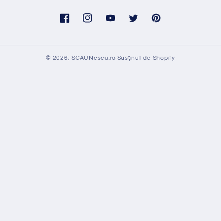
Facebook
Instagram
YouTube
Twitter
Pinterest
© 2026,
SCAUNescu.ro
Susținut de Shopify