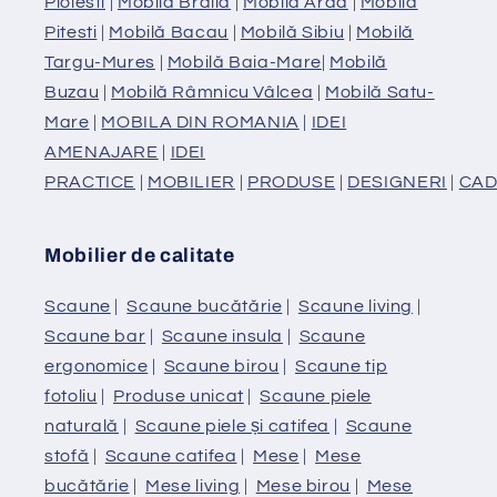
Ploiesti
|
Mobilă Braila
|
Mobilă Arad
|
Mobilă
Pitesti
|
Mobilă Bacau
|
Mobilă Sibiu
|
Mobilă
Targu-Mures
|
Mobilă Baia-Mare
|
Mobilă
Buzau
|
Mobilă Râmnicu Vâlcea
|
Mobilă Satu-
Mare
|
MOBILA DIN ROMANIA
|
IDEI
AMENAJARE
|
IDEI
PRACTICE
|
MOBILIER
|
PRODUSE
|
DESIGNERI
|
CAD
Mobilier de calitate
Scaune
|
Scaune bucătărie
|
Scaune living
|
Scaune bar
|
Scaune insula
|
Scaune
ergonomice
|
Scaune birou
|
Scaune tip
fotoliu
|
Produse unicat
|
Scaune piele
naturală
|
Scaune piele și catifea
|
Scaune
stofă
|
Scaune catifea
|
Mese
|
Mese
bucătărie
|
Mese living
|
Mese birou
|
Mese