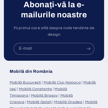
Abonați-vă la e-
mailurile noastre
Fii primul care află despre noile tendinte de
design
E-mail
Mobilă din România
Mobilă Bucuresti
|
Mobilă Cluj-Napoca
|
Mobilă
Iasi
|
Mobilă Constanta
|
Mobilă
Timisoara
|
Mobilă Brasov
|
Mobilă
Craiova
|
Mobilă Galati
|
Mobilă Oradea
|
Mobilă