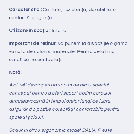
Caracteristici:
Calitate, rezistență, durabilitate,
confort și eleganță
Utilizare în spațiul:
Interior
Important de reținut:
V
ă punem la dispozi
ț
ie
o gamă
variată de culori si materiale. Pentru detalii nu
ezitați să ne contactați.
Notă!
Aici veți descoperi un scaun de birou special
conceput pentru a oferi suport optim corpului
dumneavoastră în timpul orelor lungi de lucru,
asigurând o poziție corectă și confortabilă pentru
spate și șolduri.
Scaunul birou ergonomic model DALIA-P este