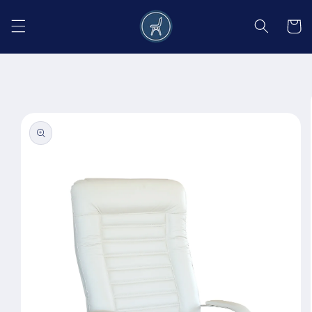
Salt la
conținut
Coș
Salt la
informațiile
despre
produs