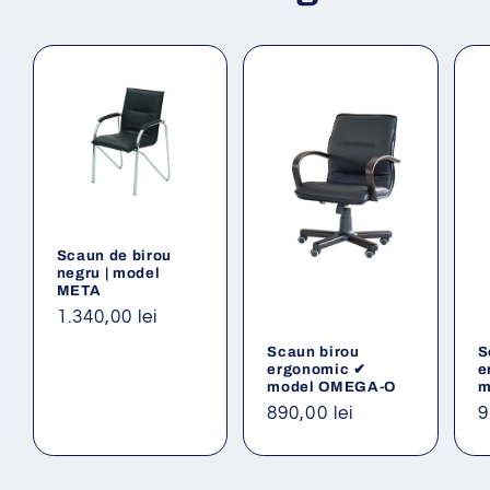
Scaun de birou
negru | model
META
Preț
1.340,00 lei
obișnuit
Scaun birou
S
ergonomic ✔
e
model OMEGA-O
m
Preț
890,00 lei
P
9
obișnuit
o