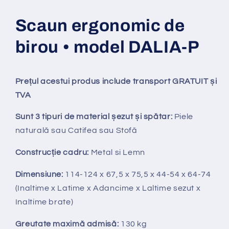
Scaun ergonomic de
birou • model DALIA-P
Prețul acestui produs include transport GRATUIT și
TVA
Sunt 3 tipuri de material șezut și spătar:
Piele
natural
ă
sau Catifea sau Stofă
Construcție cadru:
Metal si Lemn
Dimensiune:
114-124 x 67,5 x 75,5 x 44-54 x 64-74
(Inaltime x Latime x Adancime x Laltime sezut x
Inaltime brate)
Greutate maximă admisă:
130 kg