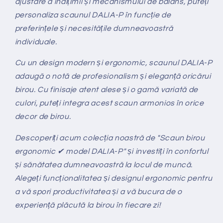
ajustare a înălțimii și mecanismului de balans, puteți
personaliza scaunul DALIA-P în funcție de
preferințele și necesitățile dumneavoastră
individuale.
Cu un design modern și ergonomic, scaunul DALIA-P
adaugă o notă de profesionalism și eleganță oricărui
birou. Cu finisaje atent alese și o gamă variată de
culori, puteți integra acest scaun armonios în orice
decor de birou.
Descoperiți acum colecția noastră de "Scaun birou
ergonomic ✔ model DALIA-P" și investiți în confortul
și sănătatea dumneavoastră la locul de muncă.
Alegeți funcționalitatea și designul ergonomic pentru
a vă spori productivitatea și a vă bucura de o
experiență plăcută la birou în fiecare zi!