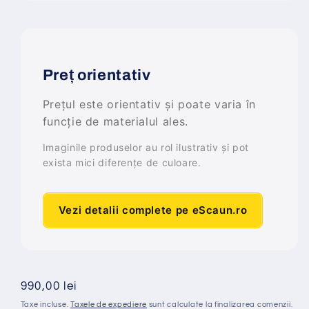
Preț orientativ
Prețul este orientativ și poate varia în
funcție de materialul ales.
Imaginile produselor au rol ilustrativ și pot
exista mici diferențe de culoare.
Vezi detalii complete pe eScaun.ro
Preț
990,00 lei
obișnuit
Taxe incluse.
Taxele de expediere
sunt calculate la finalizarea comenzii.