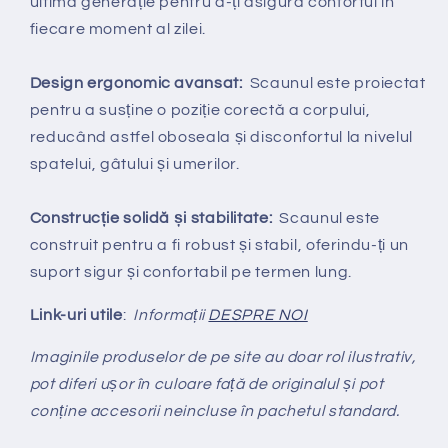
ultimă generație pentru a-ți asigura confortul în
fiecare moment al zilei.
Design ergonomic avansat:
Scaunul este proiectat
pentru a susține o poziție corectă a corpului,
reducând astfel oboseala și disconfortul la nivelul
spatelui, gâtului și umerilor.
Construcție solidă și stabilitate:
Scaunul este
construit pentru a fi robust și stabil, oferindu-ți un
suport sigur și confortabil pe termen lung.
Link-uri utile
:
Informații
DESPRE NOI
Imaginile produselor de pe site au doar rol ilustrativ,
pot diferi ușor în culoare față de originalul și pot
conține accesorii neincluse în pachetul standard.