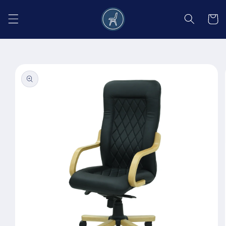
Salt la
conținut
Coș
Salt la
informațiile
despre
produs