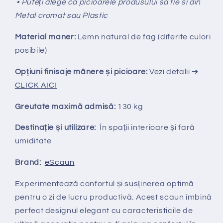
• Puteți alege ca picioarele produsului sa fie si din
Metal cromat sau Plastic
Material maner:
Lemn natural de fag (diferite culori
posibile)
Opțiuni finisaje mânere și picioare:
Vezi detalii ➔
CLICK AICI
Greutate maximă admisă:
130 kg
Destinație și utilizare:
În spații interioare și fară
umiditate
Brand:
eScaun
Experimentează confortul și susținerea optimă
pentru o zi de lucru productivă. Acest scaun îmbină
perfect designul elegant cu caracteristicile de