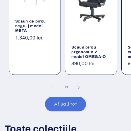
Scaun de birou
negru | model
META
Preț
1.340,00 lei
obișnuit
Scaun birou
S
ergonomic ✔
e
model OMEGA-O
m
Preț
890,00 lei
P
9
obișnuit
o
din
1
/
3
Afișați tot
Toate colecțiile