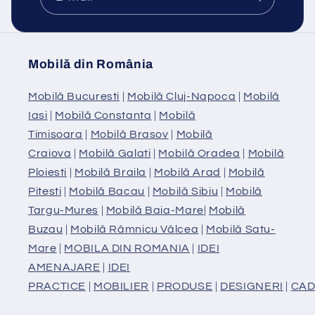
Mobilă din România
Mobilă Bucuresti
|
Mobilă Cluj-Napoca
|
Mobilă
Iasi
|
Mobilă Constanta
|
Mobilă
Timisoara
|
Mobilă Brasov
|
Mobilă
Craiova
|
Mobilă Galati
|
Mobilă Oradea
|
Mobilă
Ploiesti
|
Mobilă Braila
|
Mobilă Arad
|
Mobilă
Pitesti
|
Mobilă Bacau
|
Mobilă Sibiu
|
Mobilă
Targu-Mures
|
Mobilă Baia-Mare
|
Mobilă
Buzau
|
Mobilă Râmnicu Vâlcea
|
Mobilă Satu-
Mare
|
MOBILA DIN ROMANIA
|
IDEI
AMENAJARE
|
IDEI
PRACTICE
|
MOBILIER
|
PRODUSE
|
DESIGNERI
|
CAD