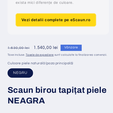
exista mici diferențe de culoare.
Vezi detalii complete pe eScaun.ro
Preț
Preț
1.540,00 lei
Vânzare
1.630,00 lei
obișnuit
redus
Taxe incluse.
Taxele de expediere
sunt calculate la finalizarea comenzii.
Culoare piele naturală (poza principală)
NEGRU
Scaun birou tapi
ț
at
piele
NEAGRA