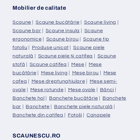
Mobilier de calitate
Scaune
|
Scaune bucătărie
|
Scaune living
|
Scaune bar
|
Scaune insula
|
Scaune
ergonomice
|
Scaune birou
|
Scaune tip
fotoliu
|
Produse unicat
|
Scaune piele
naturală
|
Scaune piele și catifea
|
Scaune
stofă
|
Scaune catifea
|
Mese
|
Mese
bucătărie
|
Mese living
|
Mese birou
|
Mese
cafea
|
Mese dreptunghiulare
|
Mese semi-
ovale
|
Mese rotunde
|
Mese ovale
|
Bănci
|
Banchete hol
|
Banchete bucătărie
|
Banchete
bar
|
Banchete
|
Banchete piele naturală
|
Banchete din catifea
|
Fotolii
|
Canapele
SCAUNESCU.RO