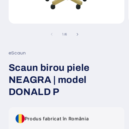
Deschide
conținutul
media
din
1
/
6
1
într-
o
fereastră
eScaun
modală
Scaun birou piele
NEAGRA | model
DONALD P
Produs fabricat în România