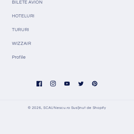
BILETE AVION
HOTELURI
TURURI
WIZZAIR
Profile
Facebook
Instagram
YouTube
Twitter
Pinterest
© 2026,
SCAUNescu.ro
Susținut de Shopify