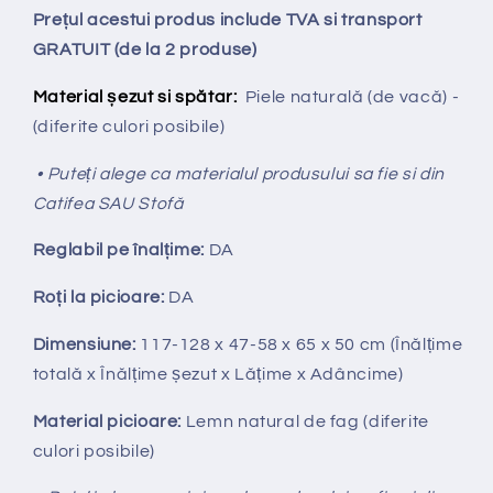
Prețul acestui produs include TVA si transport
GRATUIT (de la 2 produse)
Material șezut si spătar:
Piele naturală (de vacă) -
(diferite culori posibile)
• Puteți alege ca materialul produsului sa fie si din
Catifea SAU Stofă
Reglabil pe
î
nal
ț
ime:
DA
Ro
ț
i la picioare:
DA
Dimensiune:
117-128
x 47-58 x 65 x 50 cm (Înălțime
totală x Înălțime
ș
ezut x Lățime x Adâncime)
Material picioare:
Lemn natural de fag (diferite
culori posibile)