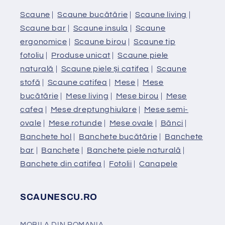
Scaune
|
Scaune bucătărie
|
Scaune living
|
Scaune bar
|
Scaune insula
|
Scaune
ergonomice
|
Scaune birou
|
Scaune tip
fotoliu
|
Produse unicat
|
Scaune piele
naturală
|
Scaune piele și catifea
|
Scaune
stofă
|
Scaune catifea
|
Mese
|
Mese
bucătărie
|
Mese living
|
Mese birou
|
Mese
cafea
|
Mese dreptunghiulare
|
Mese semi-
ovale
|
Mese rotunde
|
Mese ovale
|
Bănci
|
Banchete hol
|
Banchete bucătărie
|
Banchete
bar
|
Banchete
|
Banchete piele naturală
|
Banchete din catifea
|
Fotolii
|
Canapele
SCAUNESCU.RO
MOBILA DIN ROMANIA