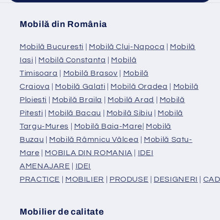
Mobilă din România
Mobilă Bucuresti
|
Mobilă Cluj-Napoca
|
Mobilă
Iasi
|
Mobilă Constanta
|
Mobilă
Timisoara
|
Mobilă Brasov
|
Mobilă
Craiova
|
Mobilă Galati
|
Mobilă Oradea
|
Mobilă
Ploiesti
|
Mobilă Braila
|
Mobilă Arad
|
Mobilă
Pitesti
|
Mobilă Bacau
|
Mobilă Sibiu
|
Mobilă
Targu-Mures
|
Mobilă Baia-Mare
|
Mobilă
Buzau
|
Mobilă Râmnicu Vâlcea
|
Mobilă Satu-
Mare
|
MOBILA DIN ROMANIA
|
IDEI
AMENAJARE
|
IDEI
PRACTICE
|
MOBILIER
|
PRODUSE
|
DESIGNERI
|
CAD
Mobilier de calitate