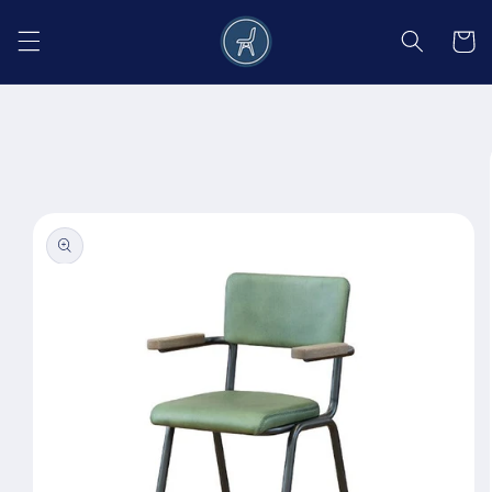
Salt la
conținut
Coș
Salt la
informațiile
despre
produs