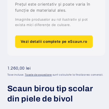
Prețul este orientativ și poate varia în
funcție de materialul ales.
Imaginile produselor au rol ilustrativ și pot
exista mici diferențe de culoare.
Vezi detalii complete pe eScaun.ro
Preț
1.260,00 lei
obișnuit
Taxe incluse.
Taxele de expediere
sunt calculate la finalizarea comenzii.
Scaun birou tip scolar
din piele de bivol