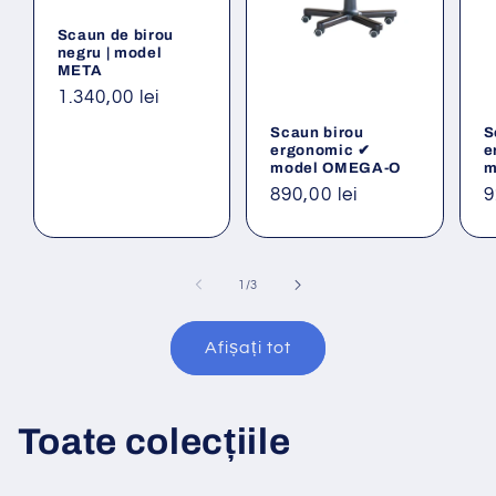
Scaun de birou
negru | model
META
Preț
1.340,00 lei
obișnuit
Scaun birou
S
ergonomic ✔
e
model OMEGA-O
m
Preț
890,00 lei
P
9
obișnuit
o
din
1
/
3
Afișați tot
Toate colecțiile