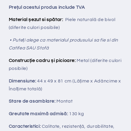
Prețul acestui produs include TVA
Material șezut si spătar:
Piele naturală de bivol
(diferite culori posibile)
• Puteți alege ca materialul produsului sa fie si din
Catifea SAU Stofă
Construcție cadru și picioare:
Metal (diferite culori
posibile)
Dimensiune:
44 x 49 x 81 cm
(Lățime x Adâncime x
Înalțime totală
)
Stare de asamblare:
Montat
Greutate maximă admisă:
130 kg
Caracteristici:
Calitate, rezistență, durabilitate,