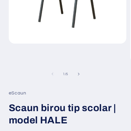
Deschide
conținutul
media
1
într-
o
fereastră
din
1
/
5
modală
eScaun
Scaun birou tip scolar |
model HALE