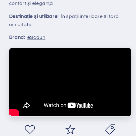
confort și eleganță
Destinație și utilizare:
În spații interioare și fară
umiditate
Brand:
eScaun