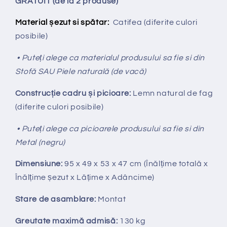
GRATUIT (de la 2 produse)
Material șezut si spătar:
Catifea
(diferite culori
posibile)
• Puteți alege ca materialul produsului sa fie si din
Stofă SAU Piele naturală (de vacă)
Construcție cadru și picioare:
Lemn natural de fag
(diferite culori posibile)
• Puteți alege ca picioarele produsului sa fie si din
Metal (negru)
Dimensiune:
95 x 49 x 53 x 47 cm (Înălțime totală x
Înălțime
ș
ezut x Lățime x Adâncime)
Stare de asamblare:
Montat
Greutate maximă admisă:
130 kg