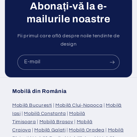
Abonați-vă la e-
mailurile noastre
Fii primul care află despre noile tendinte de
design
E-mail
Mobilă din România
Mobilă Bucuresti
|
Mobilă Cluj-Napoca
|
Mobilă
Iasi
|
Mobilă Constanta
|
Mobilă
Timisoara
|
Mobilă Brasov
|
Mobilă
Craiova
|
Mobilă Galati
|
Mobilă Oradea
|
Mobilă