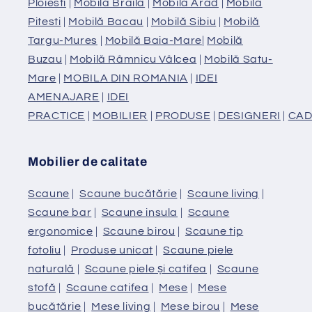
Ploiesti
|
Mobilă Braila
|
Mobilă Arad
|
Mobilă
Pitesti
|
Mobilă Bacau
|
Mobilă Sibiu
|
Mobilă
Targu-Mures
|
Mobilă Baia-Mare
|
Mobilă
Buzau
|
Mobilă Râmnicu Vâlcea
|
Mobilă Satu-
Mare
|
MOBILA DIN ROMANIA
|
IDEI
AMENAJARE
|
IDEI
PRACTICE
|
MOBILIER
|
PRODUSE
|
DESIGNERI
|
CAD
Mobilier de calitate
Scaune
|
Scaune bucătărie
|
Scaune living
|
Scaune bar
|
Scaune insula
|
Scaune
ergonomice
|
Scaune birou
|
Scaune tip
fotoliu
|
Produse unicat
|
Scaune piele
naturală
|
Scaune piele și catifea
|
Scaune
stofă
|
Scaune catifea
|
Mese
|
Mese
bucătărie
|
Mese living
|
Mese birou
|
Mese