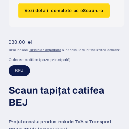
Vezi detalii complete pe eScaun.ro
Preț
930,00 lei
obișnuit
Taxe incluse.
Taxele de expediere
sunt calculate la finalizarea comenzii.
Culoare catifea (poza principală)
BEJ
Scaun tapi
ț
at catifea
BEJ
Prețul acestui produs include TVA si Transport