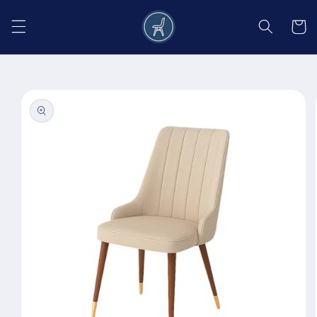
Salt la
conținut
Coș
Salt la
informațiile
despre
produs