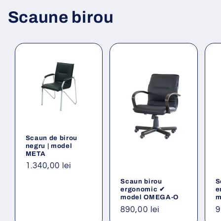
Scaune birou
Scaun de birou
negru | model
META
Preț
1.340,00 lei
obișnuit
Scaun birou
S
ergonomic ✔
e
model OMEGA-O
m
Preț
890,00 lei
P
9
obișnuit
o