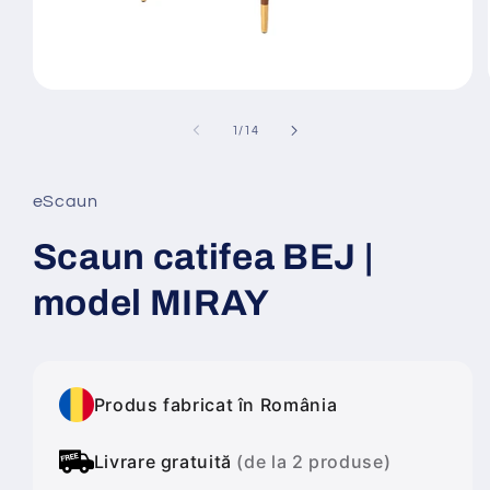
Deschide
conținutul
media
din
1
/
14
1
într-
o
fereastră
eScaun
modală
Scaun catifea BEJ |
model MIRAY
Produs fabricat în România
Livrare gratuită
(de la 2 produse)