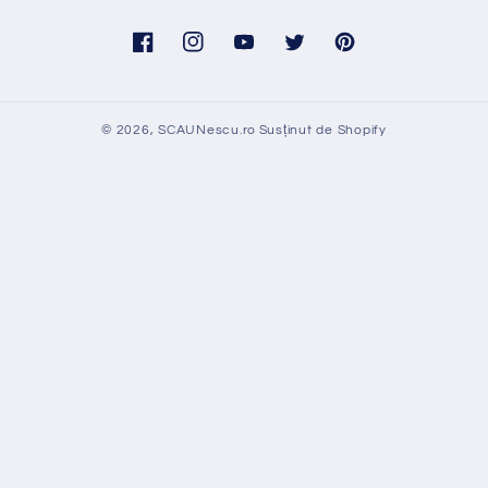
Facebook
Instagram
YouTube
Twitter
Pinterest
© 2026,
SCAUNescu.ro
Susținut de Shopify