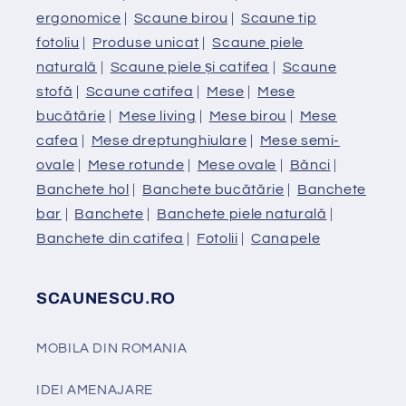
ergonomice
|
Scaune birou
|
Scaune tip
fotoliu
|
Produse unicat
|
Scaune piele
naturală
|
Scaune piele și catifea
|
Scaune
stofă
|
Scaune catifea
|
Mese
|
Mese
bucătărie
|
Mese living
|
Mese birou
|
Mese
cafea
|
Mese dreptunghiulare
|
Mese semi-
ovale
|
Mese rotunde
|
Mese ovale
|
Bănci
|
Banchete hol
|
Banchete bucătărie
|
Banchete
bar
|
Banchete
|
Banchete piele naturală
|
Banchete din catifea
|
Fotolii
|
Canapele
SCAUNESCU.RO
MOBILA DIN ROMANIA
IDEI AMENAJARE