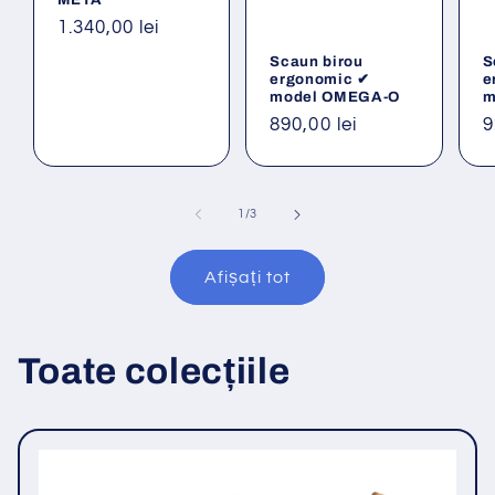
Preț
1.340,00 lei
obișnuit
Scaun birou
S
ergonomic ✔
e
model OMEGA-O
m
Preț
890,00 lei
P
9
obișnuit
o
din
1
/
3
Afișați tot
Toate colecțiile