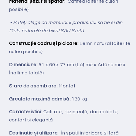
Material șezut si spătar:
Catifea (diferite culori
posibile)
• Puteți alege ca materialul produsului sa fie si din
Piele naturală de bivol SAU Stofă
Construcție cadru și picioare:
Lemn natural (diferite
culori posibile)
Dimensiune:
51 x 60 x 77 cm
(Lățime x Adâncime x
Înalțime totală
)
Stare de asamblare:
Montat
Greutate maximă admisă:
130 kg
Caracteristici:
Calitate, rezistență, durabilitate,
confort și eleganță
Destinație și utilizare:
În spații interioare și fară