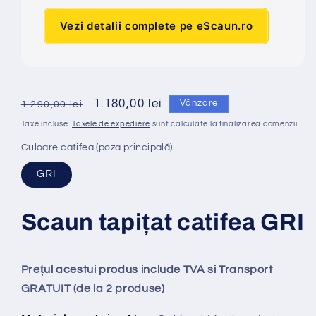
Vezi detalii complete pe eScaun.ro
Preț
Preț
1.180,00 lei
Vânzare
1.290,00 lei
obișnuit
redus
Taxe incluse.
Taxele de expediere
sunt calculate la finalizarea comenzii.
Culoare catifea (poza principală)
GRI
Scaun tapi
ț
at
catifea GRI
Prețul acestui produs include TVA si Transport
GRATUIT (de la 2 produse)