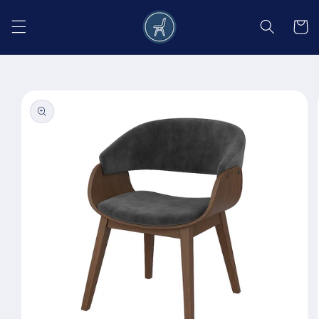
Salt la
conținut
Coș
Salt la
informațiile
despre
produs