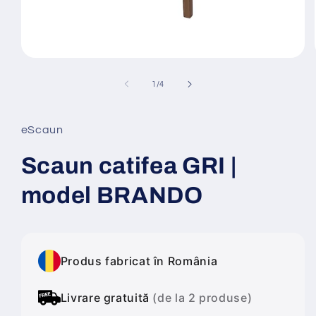
Deschide
conținutul
media
din
1
/
4
1
într-
o
fereastră
eScaun
modală
Scaun catifea GRI |
model BRANDO
Produs fabricat în România
Livrare gratuită
(de la 2 produse)