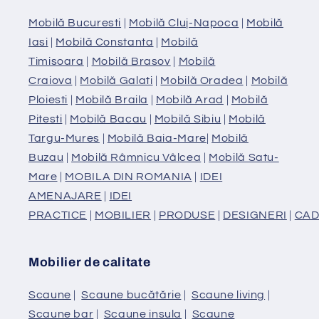
Mobilă Bucuresti
|
Mobilă Cluj-Napoca
|
Mobilă
Iasi
|
Mobilă Constanta
|
Mobilă
Timisoara
|
Mobilă Brasov
|
Mobilă
Craiova
|
Mobilă Galati
|
Mobilă Oradea
|
Mobilă
Ploiesti
|
Mobilă Braila
|
Mobilă Arad
|
Mobilă
Pitesti
|
Mobilă Bacau
|
Mobilă Sibiu
|
Mobilă
Targu-Mures
|
Mobilă Baia-Mare
|
Mobilă
Buzau
|
Mobilă Râmnicu Vâlcea
|
Mobilă Satu-
Mare
|
MOBILA DIN ROMANIA
|
IDEI
AMENAJARE
|
IDEI
PRACTICE
|
MOBILIER
|
PRODUSE
|
DESIGNERI
|
CAD
Mobilier de calitate
Scaune
|
Scaune bucătărie
|
Scaune living
|
Scaune bar
|
Scaune insula
|
Scaune