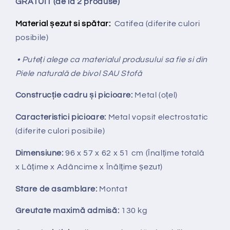
GRATUIT (de la 2 produse)
Material șezut si spătar:
Catifea (diferite culori
posibile)
• Puteți alege ca materialul produsului sa fie si din
Piele naturală de bivol SAU Stofă
Construcție cadru și picioare:
Metal (oțel)
Caracteristici picioare:
Metal vopsit electrostatic
(diferite culori posibile)
Dimensiune:
96
x 57 x 62 x 51 cm
(Înalțime totală
x
Lățime x Adâncime x Înălțime șezut)
Stare de asamblare:
Montat
Greutate maximă admisă:
130 kg