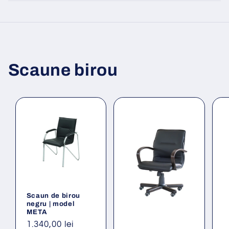
Scaune birou
Scaun de birou
negru | model
META
Preț
1.340,00 lei