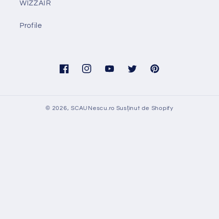
WIZZAIR
Profile
Facebook
Instagram
YouTube
Twitter
Pinterest
© 2026,
SCAUNescu.ro
Susținut de Shopify