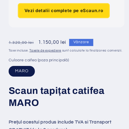
Vezi detalii complete pe eScaun.ro
Preț
Preț
1.150,00 lei
Vânzare
1.320,00 lei
obișnuit
redus
Taxe incluse.
Taxele de expediere
sunt calculate la finalizarea comenzii.
Culoare caifea (poza principală)
MARO
Scaun tapi
ț
at
catifea
MARO
Prețul acestui produs include TVA si Transport