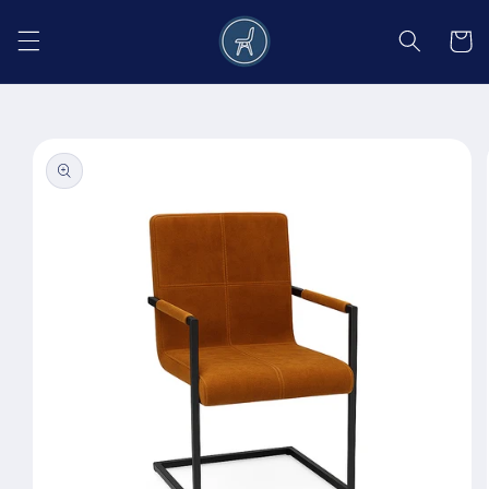
Salt la
conținut
Coș
Salt la
informațiile
despre
produs