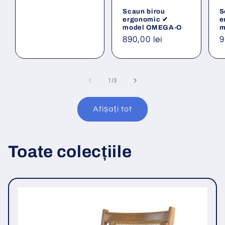
obișnuit
Scaun birou
S
ergonomic ✔
e
model OMEGA-O
m
Preț
890,00 lei
P
9
obișnuit
o
din
1
/
3
Afișați tot
Toate colecțiile