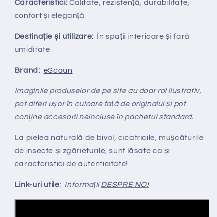
Caracteristici:
Calitate, rezistență, durabilitate,
confort și eleganță
Destinație și utilizare:
În spații interioare și fară
umiditate
Brand:
eScaun
Imaginile produselor de pe site au doar rol ilustrativ,
pot diferi ușor în culoare față de originalul și pot
conține accesorii neincluse în pachetul standard.
La pielea naturală de bivol, cicatricile, mușcăturile
de insecte și zgârieturile, sunt lăsate ca și
caracteristici de autenticitate!
Link-uri utile
:
Informații
DESPRE NOI