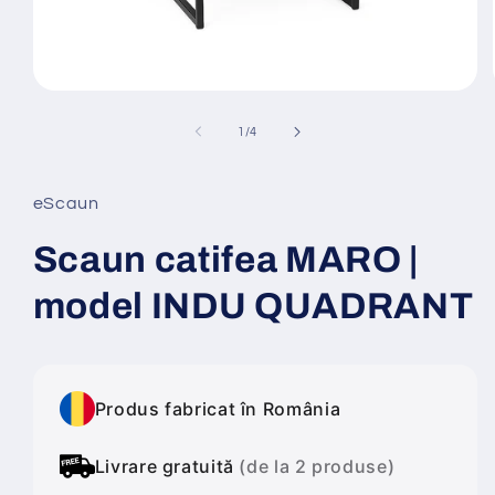
Deschide
conținutul
media
din
1
/
4
1
într-
o
fereastră
eScaun
modală
Scaun catifea MARO |
model INDU QUADRANT
Produs fabricat în România
Livrare gratuită
(de la 2 produse)