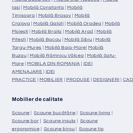
Iasi
|
Mobilă Constanta
|
Mobilă
Timisoara
|
Mobilă Brasov
|
Mobilă
Craiova
|
Mobilă Galati
|
Mobilă Oradea
|
Mobilă
Ploiesti
|
Mobilă Braila
|
Mobilă Arad
|
Mobilă
Pitesti
|
Mobilă Bacau
|
Mobilă Sibiu
|
Mobilă
Targu-Mures
|
Mobilă Baia-Mare
|
Mobilă
Buzau
|
Mobilă Râmnicu Vâlcea
|
Mobilă Satu-
Mare
|
MOBILA DIN ROMANIA
|
IDEI
AMENAJARE
|
IDEI
PRACTICE
|
MOBILIER
|
PRODUSE
|
DESIGNERI
|
CAD
Mobilier de calitate
Scaune
|
Scaune bucătărie
|
Scaune living
|
Scaune bar
|
Scaune insula
|
Scaune
ergonomice
|
Scaune birou
|
Scaune tip