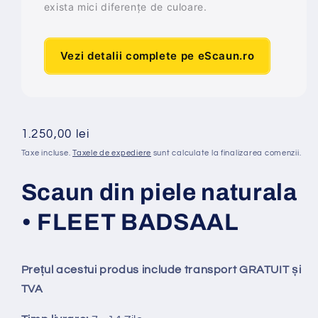
exista mici diferențe de culoare.
Vezi detalii complete pe eScaun.ro
Preț
1.250,00 lei
obișnuit
Taxe incluse.
Taxele de expediere
sunt calculate la finalizarea comenzii.
Scaun din piele naturala
• FLEET BADSAAL
Prețul acestui produs include transport GRATUIT și
TVA