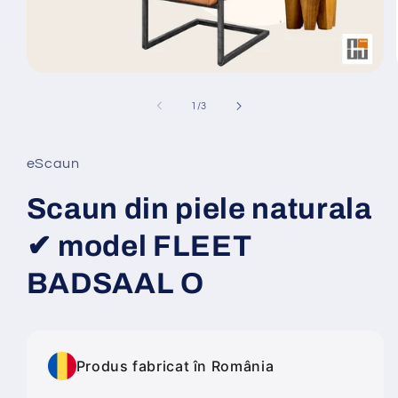
Deschide
conținutul
media
din
1
/
3
1
într-
o
fereastră
eScaun
modală
Scaun din piele naturala
✔ model FLEET
BADSAAL O
Produs fabricat în România