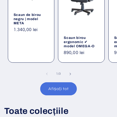
Scaun de birou
negru | model
META
Preț
1.340,00 lei
obișnuit
Scaun birou
S
ergonomic ✔
e
model OMEGA-O
m
Preț
890,00 lei
P
9
obișnuit
o
din
1
/
3
Afișați tot
Toate colecțiile