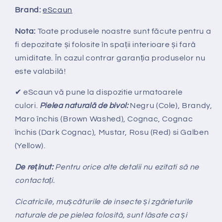
Brand:
eScaun
Nota:
Toate produsele noastre sunt făcute pentru a
fi depozitate și folosite în spații interioare și fară
umiditate. În cazul contrar garanția produselor nu
este valabilă!
✔ eScaun vă pune la dispozitie urmatoarele
culori.
Pielea naturală
de bivol:
Negru (Cole), Brandy,
Maro închis (Brown Washed), Cognac, Cognac
închis (Dark Cognac), Mustar, Rosu (Red) si Galben
(Yellow)
.
De re
ținut:
Pentru orice alte detalii nu ezitati să ne
contactați.
Cicatricile, mușcăturile de insecte și zgârieturile
naturale de pe pielea folosită, sunt lăsate ca și