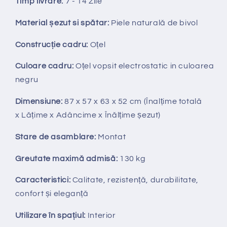
Timp livrare:
7 - 14 Zile
Material șezut si spătar:
Piele naturală de bivol
Construcție cadru:
Oțel
Culoare cadru:
Oțel vopsit electrostatic in culoarea
negru
Dimensiune:
87 x 57 x 63 x 52 cm
(Înalțime totală
x
Lățime x Adâncime x Înălțime șezut)
Stare de asamblare:
Montat
Greutate maximă admisă:
130 kg
Caracteristici:
Calitate, rezistență, durabilitate,
confort și eleganță
Utilizare în spațiul:
Interior