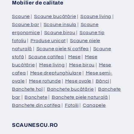
Mobilier de calitate
Scaune
|
Scaune bucătărie
|
Scaune living
|
Scaune bar
|
Scaune insula
|
Scaune
ergonomice
|
Scaune birou
|
Scaune tip
fotoliu
|
Produse unicat
|
Scaune piele
naturală
|
Scaune piele și catifea
|
Scaune
stofă
|
Scaune catifea
|
Mese
|
Mese
bucătărie
|
Mese living
|
Mese birou
|
Mese
cafea
|
Mese dreptunghiulare
|
Mese semi-
ovale
|
Mese rotunde
|
Mese ovale
|
Bănci
|
Banchete hol
|
Banchete bucătărie
|
Banchete
bar
|
Banchete
|
Banchete piele naturală
|
Banchete din catifea
|
Fotolii
|
Canapele
SCAUNESCU.RO