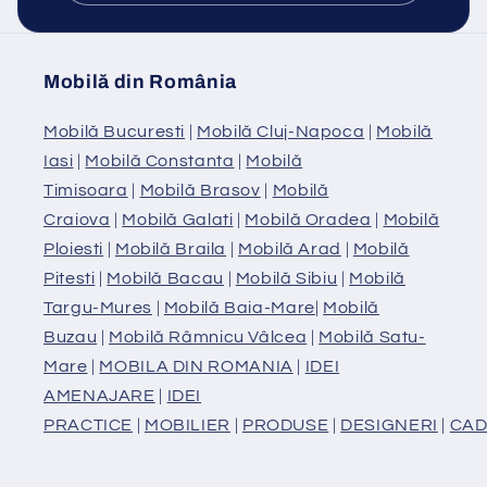
Mobilă din România
Mobilă Bucuresti
|
Mobilă Cluj-Napoca
|
Mobilă
Iasi
|
Mobilă Constanta
|
Mobilă
Timisoara
|
Mobilă Brasov
|
Mobilă
Craiova
|
Mobilă Galati
|
Mobilă Oradea
|
Mobilă
Ploiesti
|
Mobilă Braila
|
Mobilă Arad
|
Mobilă
Pitesti
|
Mobilă Bacau
|
Mobilă Sibiu
|
Mobilă
Targu-Mures
|
Mobilă Baia-Mare
|
Mobilă
Buzau
|
Mobilă Râmnicu Vâlcea
|
Mobilă Satu-
Mare
|
MOBILA DIN ROMANIA
|
IDEI
AMENAJARE
|
IDEI
PRACTICE
|
MOBILIER
|
PRODUSE
|
DESIGNERI
|
CAD