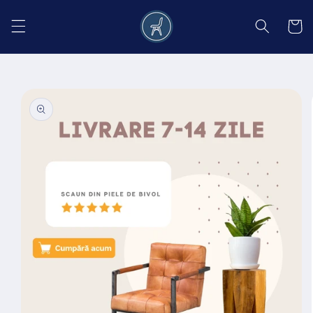
Salt la
conținut
Coș
Salt la
informațiile
despre
produs