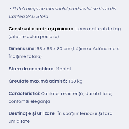
• Puteți alege ca materialul produsului sa fie si din
Catifea SAU Stofă
Construcție cadru și picioare:
Lemn natural de fag
(diferite culori posibile)
Dimensiune:
63 x 63 x 80 cm
(Lățime x Adâncime x
Înalțime totală
)
Stare de asamblare:
Montat
Greutate maximă admisă:
130 kg
Caracteristici:
Calitate, rezistență, durabilitate,
confort și eleganță
Destinație și utilizare:
În spații interioare și fară
umiditate