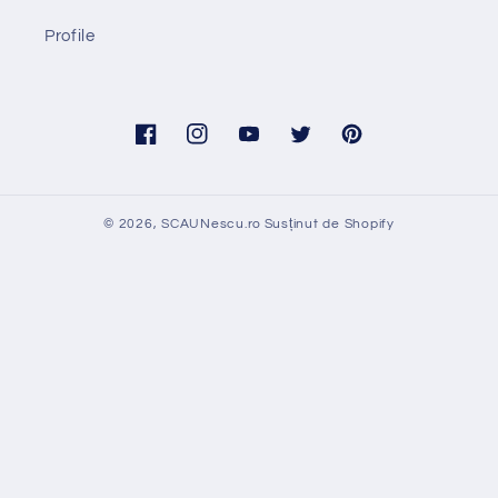
Profile
Facebook
Instagram
YouTube
Twitter
Pinterest
© 2026,
SCAUNescu.ro
Susținut de Shopify