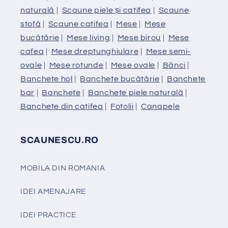
naturală
|
Scaune piele și catifea
|
Scaune
stofă
|
Scaune catifea
|
Mese
|
Mese
bucătărie
|
Mese living
|
Mese birou
|
Mese
cafea
|
Mese dreptunghiulare
|
Mese semi-
ovale
|
Mese rotunde
|
Mese ovale
|
Bănci
|
Banchete hol
|
Banchete bucătărie
|
Banchete
bar
|
Banchete
|
Banchete piele naturală
|
Banchete din catifea
|
Fotolii
|
Canapele
SCAUNESCU.RO
MOBILA DIN ROMANIA
IDEI AMENAJARE
IDEI PRACTICE