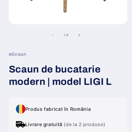
Deschide
conținutul
media
din
1
/
4
1
într-
o
fereastră
eScaun
modală
Scaun de bucatarie
modern | model LIGI L
Produs fabricat în România
Livrare gratuită
(de la 2 produse)