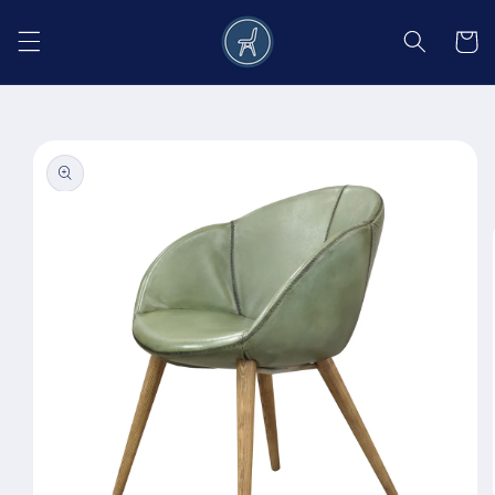
Salt la
conținut
Coș
Salt la
informațiile
despre
produs