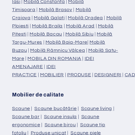
Iasi
|
Mobilă Constanta
|
Mobilă
Timisoara
|
Mobilă Brasov
|
Mobilă
Craiova
|
Mobilă Galati
|
Mobilă Oradea
|
Mobilă
Ploiesti
|
Mobilă Braila
|
Mobilă Arad
|
Mobilă
Pitesti
|
Mobilă Bacau
|
Mobilă Sibiu
|
Mobilă
Targu-Mures
|
Mobilă Baia-Mare
|
Mobilă
Buzau
|
Mobilă Râmnicu Vâlcea
|
Mobilă Satu-
Mare
|
MOBILA DIN ROMANIA
|
IDEI
AMENAJARE
|
IDEI
PRACTICE
|
MOBILIER
|
PRODUSE
|
DESIGNERI
|
CAD
Mobilier de calitate
Scaune
|
Scaune bucătărie
|
Scaune living
|
Scaune bar
|
Scaune insula
|
Scaune
ergonomice
|
Scaune birou
|
Scaune tip
fotoliu
|
Produse unicat
|
Scaune piele