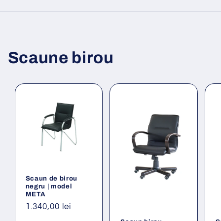
Scaune birou
Scaun de birou
negru | model
META
Preț
1.340,00 lei
obișnuit