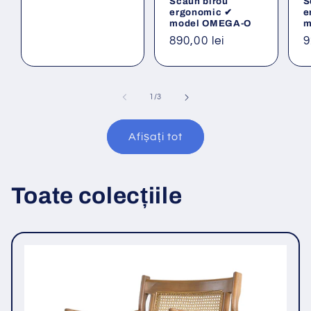
Scaun birou
S
ergonomic ✔
e
model OMEGA-O
m
Preț
890,00 lei
P
9
obișnuit
o
din
1
/
3
Afișați tot
Toate colecțiile