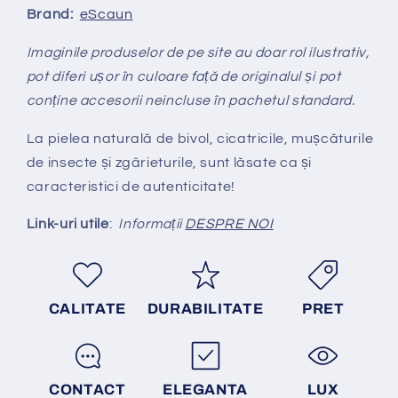
Brand:
eScaun
Imaginile produselor de pe site au doar rol ilustrativ,
pot diferi ușor în culoare față de originalul și pot
conține accesorii neincluse în pachetul standard.
La pielea naturală de bivol, cicatricile, mușcăturile
de insecte și zgârieturile, sunt lăsate ca și
caracteristici de autenticitate!
Link-uri utile
:
Informații
DESPRE NOI
CALITATE
DURABILITATE
PRET
CONTACT
ELEGANTA
LUX