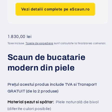
Vezi detalii complete pe eScaun.ro
Preț
1.830,00 lei
obișnuit
Taxe incluse.
Taxele de expediere
sunt calculate la finalizarea comenzii.
Scaun de bucatarie
modern din piele
Prețul acestui produs include TVA si Transport
GRATUIT (de la 2 produse)
Material șezut si spătar:
Piele naturală de bivol
(diferite culori posibile)