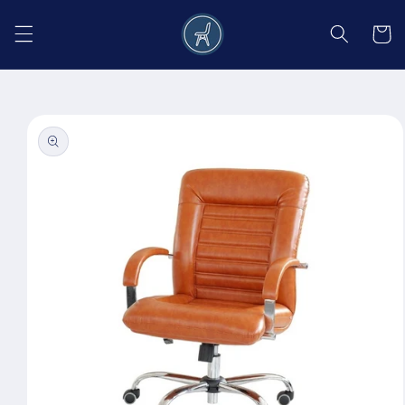
Salt la
conținut
Coș
Salt la
informațiile
despre
produs