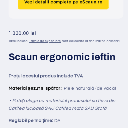
Vezi detalii complete pe eScaun.ro
Preț
1.330,00 lei
obișnuit
Taxe incluse.
Taxele de expediere
sunt calculate la finalizarea comenzii.
Scaun ergonomic ieftin
Prețul acestui produs include TVA
Material șezut si spătar:
Piele naturală (de vacă)
• Puteți alege ca materialul produsului sa fie si din
Catifea lucioasă SAU Catifea mată SAU Stofă
Reglabil pe
î
nal
ț
ime:
DA