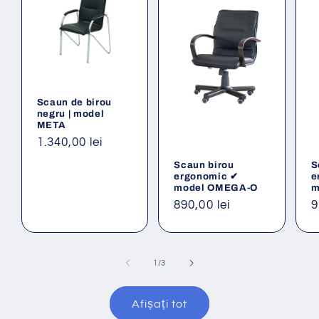
Scaun de birou
negru | model
META
Preț
1.340,00 lei
obișnuit
Scaun birou
S
ergonomic ✔
e
model OMEGA-O
m
Preț
890,00 lei
P
9
obișnuit
o
din
1
/
3
Afișați tot