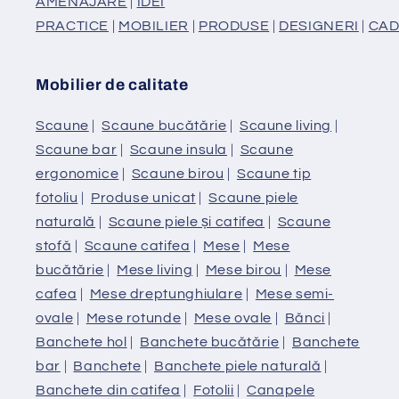
AMENAJARE
|
IDEI
PRACTICE
|
MOBILIER
|
PRODUSE
|
DESIGNERI
|
CAD
Mobilier de calitate
Scaune
|
Scaune bucătărie
|
Scaune living
|
Scaune bar
|
Scaune insula
|
Scaune
ergonomice
|
Scaune birou
|
Scaune tip
fotoliu
|
Produse unicat
|
Scaune piele
naturală
|
Scaune piele și catifea
|
Scaune
stofă
|
Scaune catifea
|
Mese
|
Mese
bucătărie
|
Mese living
|
Mese birou
|
Mese
cafea
|
Mese dreptunghiulare
|
Mese semi-
ovale
|
Mese rotunde
|
Mese ovale
|
Bănci
|
Banchete hol
|
Banchete bucătărie
|
Banchete
bar
|
Banchete
|
Banchete piele naturală
|
Banchete din catifea
|
Fotolii
|
Canapele