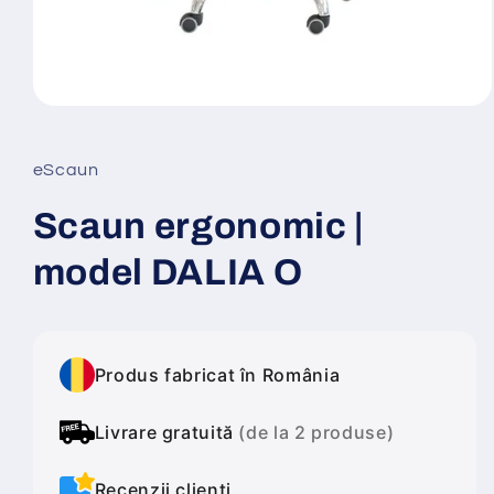
Deschide
conținutul
media
1
eScaun
într-
o
fereastră
Scaun ergonomic |
modală
model DALIA O
Produs fabricat în România
Livrare gratuită
(de la 2 produse)
Recenzii clienți