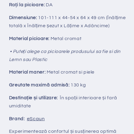
Ro
ț
i la picioare:
DA
Dimensiune:
101-111
x 44-54 x 64 x 49 cm (Înălțime
totală x Înălțime
ș
ezut x Lățime x Adâncime)
Material picioare:
Metal cromat
• Puteți alege ca picioarele produsului sa fie si din
Lemn sau Plastic
Material maner:
Metal cromat
si piele
Greutate maximă admisă:
130 kg
Destinație și utilizare:
În spații interioare și fară
umiditate
Brand:
eScaun
Experimentează confortul și susținerea optimă