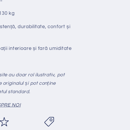
t
130 kg
stență, durabilitate, confort și
ții interioare și fară umiditate
te au doar rol ilustrativ, pot
e originalul și pot conține
etul standard.
PRE NOI