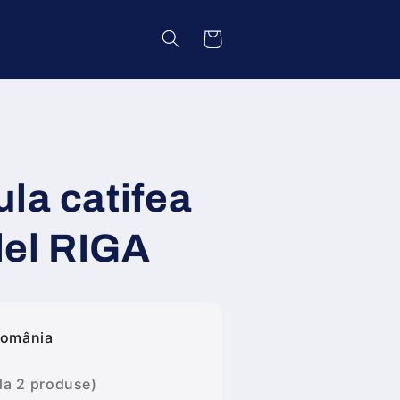
Coș
la catifea
el RIGA
România
 la 2 produse)