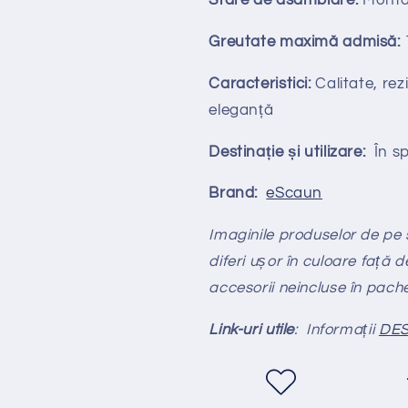
Stare de asamblare:
Monta
Greutate maximă admisă:
Caracteristici:
Calitate, rezi
eleganță
Destinație și utilizare:
În spa
Brand:
eScaun
Imaginile produselor de pe si
diferi ușor în culoare față d
accesorii neincluse în pach
Link-uri utile
: Informații
DES