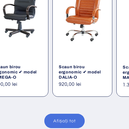
aun birou
Scaun birou
Sc
gonomic ✔ model
ergonomic ✔ model
er
MEGA-O
DALIA-O
MA
eț
0,00 lei
Preț
920,00 lei
Pr
1.
ișnuit
obișnuit
ob
Afișați tot