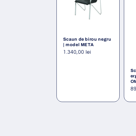
Scaun de birou negru
| model META
Preț
1.340,00 lei
obișnuit
Sc
er
O
Pr
89
ob