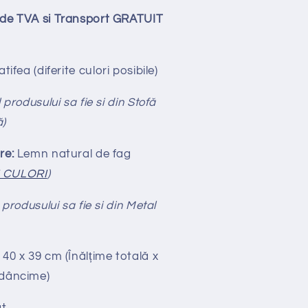
lude TVA si Transport GRATUIT
tifea
(diferite culori posibile)
 produsului sa fie si din Stofă
ă)
re:
Lemn natural de fag
I CULORI
)
 produsului sa fie si din Metal
 40 x 39 cm (Înălțime totală x
Adâncime)