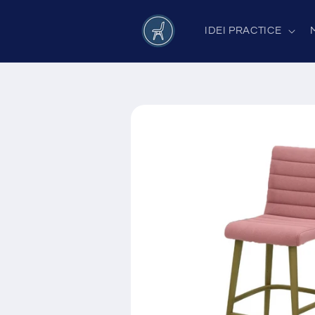
Salt la
conținut
IDEI PRACTICE
Salt la
informațiile
despre
produs