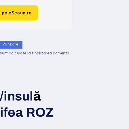
e pe eScaun.ro
Vânzare
sunt calculate la finalizarea comenzii.
/insul
ă
tifea ROZ