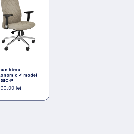
aun birou
gonomic ✔ model
GIC-P
eț
390,00 lei
ișnuit