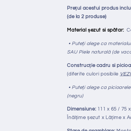
Prețul acestui produs inc
(de la 2 produse)
Material șezut si spătar:
Ca
• Puteți alege ca materialul
SAU Piele naturală (de vac
Construcție cadru si picioa
(diferite culori posibile
VEZ
• Puteți alege ca picioarele
(negru)
Dimensiune:
111 x 65 / 75 x
Înălțime
ș
ezut x Lățime x 