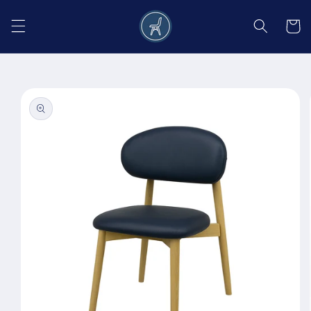
Salt la
conținut
Coș
Salt la
informațiile
despre
produs