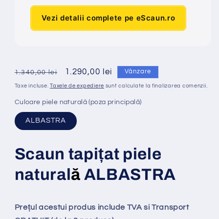
Vezi detalii complete pe eScaun.ro
Preț
Preț
1.290,00 lei
Vânzare
1.340,00 lei
obișnuit
redus
Taxe incluse.
Taxele de expediere
sunt calculate la finalizarea comenzii.
Culoare piele naturală (poza principală)
ALBASTRA
Scaun tapi
ț
at piele
natural
ă
ALBASTRA
Prețul acestui produs include TVA si Transport