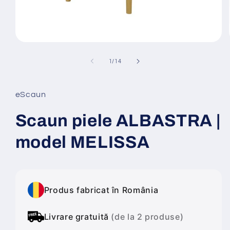
Deschide
conținutul
media
din
1
/
14
1
într-
o
fereastră
eScaun
modală
Scaun piele ALBASTRA |
model MELISSA
Produs fabricat în România
Livrare gratuită
(de la 2 produse)