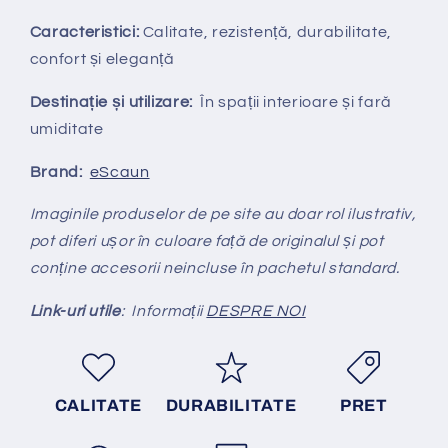
Caracteristici:
Calitate, rezistență, durabilitate,
confort și eleganță
Destinație și utilizare:
În spații interioare și fară
umiditate
Brand:
eScaun
Imaginile produselor de pe site au doar rol ilustrativ,
pot diferi ușor în culoare față de originalul și pot
conține accesorii neincluse în pachetul standard.
Link-uri utile
: Informații
DESPRE NOI
CALITATE
DURABILITATE
PRET