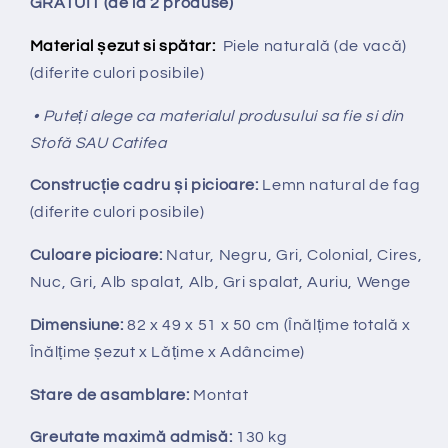
GRATUIT (de la 2 produse)
Material șezut si spătar:
Piele naturală (de vacă)
(diferite culori posibile)
• Puteți alege ca materialul produsului sa fie si din
Stofă SAU Catifea
Construcție cadru și picioare:
Lemn natural de fag
(diferite culori posibile)
Culoare picioare:
Natur, Negru, Gri, Colonial, Cires,
Nuc, Gri, Alb spalat, Alb, Gri spalat, Auriu, Wenge
Dimensiune:
82 x 49 x 51 x 50 cm (Înălțime totală x
Înălțime
ș
ezut x Lățime x Adâncime)
Stare de asamblare:
Montat
Greutate maximă admisă:
130 kg