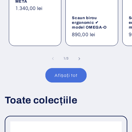
META
Preț
1.340,00 lei
obișnuit
Scaun birou
S
ergonomic ✔
e
model OMEGA-O
m
Preț
890,00 lei
P
9
obișnuit
o
din
1
/
3
Afișați tot
Toate colecțiile