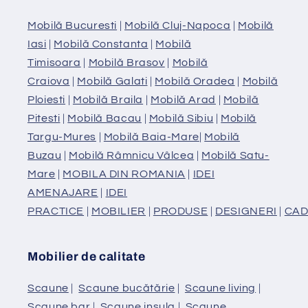
Mobilă Bucuresti
|
Mobilă Cluj-Napoca
|
Mobilă
Iasi
|
Mobilă Constanta
|
Mobilă
Timisoara
|
Mobilă Brasov
|
Mobilă
Craiova
|
Mobilă Galati
|
Mobilă Oradea
|
Mobilă
Ploiesti
|
Mobilă Braila
|
Mobilă Arad
|
Mobilă
Pitesti
|
Mobilă Bacau
|
Mobilă Sibiu
|
Mobilă
Targu-Mures
|
Mobilă Baia-Mare
|
Mobilă
Buzau
|
Mobilă Râmnicu Vâlcea
|
Mobilă Satu-
Mare
|
MOBILA DIN ROMANIA
|
IDEI
AMENAJARE
|
IDEI
PRACTICE
|
MOBILIER
|
PRODUSE
|
DESIGNERI
|
CAD
Mobilier de calitate
Scaune
|
Scaune bucătărie
|
Scaune living
|
Scaune bar
|
Scaune insula
|
Scaune