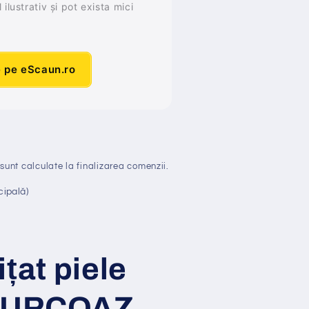
ilustrativ și pot exista mici
e pe eScaun.ro
sunt calculate la finalizarea comenzii.
cipală)
i
ț
at
piele
 TURCOAZ