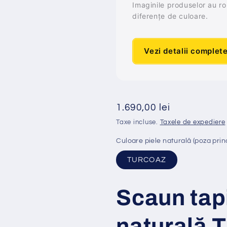
Imaginile produselor au rol 
diferențe de culoare.
Vezi detalii complet
Preț
1.690,00 lei
obișnuit
Taxe incluse.
Taxele de expediere
Culoare piele naturală (poza prin
TURCOAZ
Scaun tap
naturală