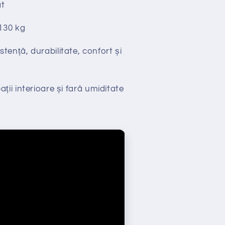
t
130 kg
stență, durabilitate, confort și
ții interioare și fară umiditate