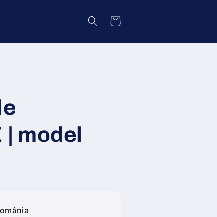
Coș
le
| model
România