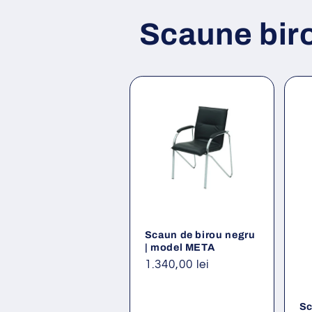
Scaune bir
Scaun de birou negru
| model META
Preț
1.340,00 lei
obișnuit
Sc