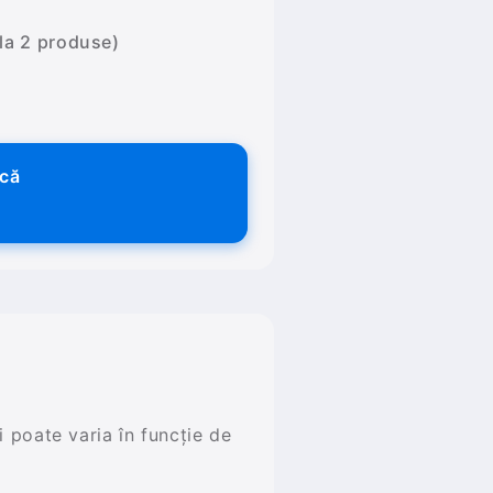
 la 2 produse)
ică
și poate varia în funcție de