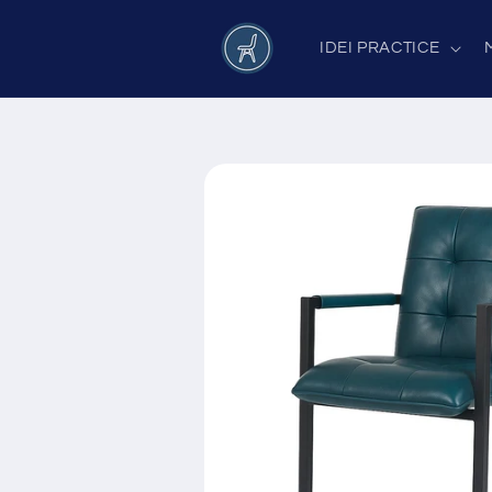
Salt la
conținut
IDEI PRACTICE
Salt la
informațiile
despre
produs