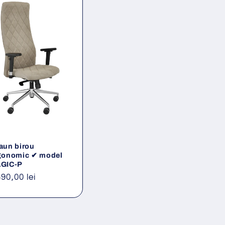
aun birou
gonomic ✔ model
GIC-P
eț
390,00 lei
ișnuit