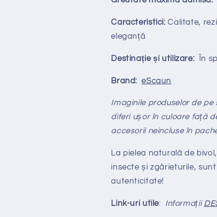
Greutate maximă admisă:
Caracteristici:
Calitate, rezi
eleganță
Destinație și utilizare:
În spa
Brand:
eScaun
Imaginile produselor de pe si
diferi ușor în culoare față d
accesorii neincluse în pach
La pielea naturală de bivol,
insecte și zgârieturile, sunt
autenticitate!
Link-uri utile
:
Informații
DE