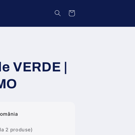
Coș
le VERDE |
LMO
România
 la 2 produse)