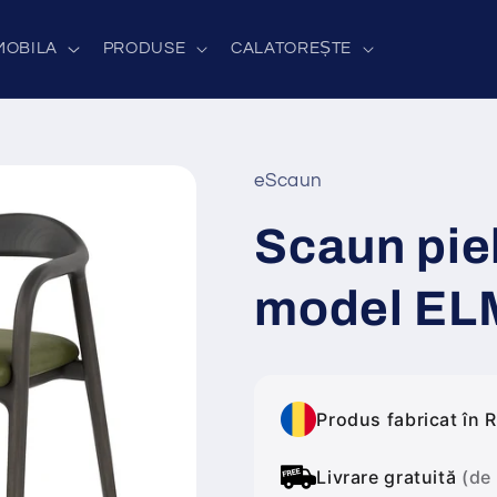
MOBILA
PRODUSE
CALATOREȘTE
eScaun
Scaun pie
model E
Produs fabricat în 
Livrare gratuită
(de