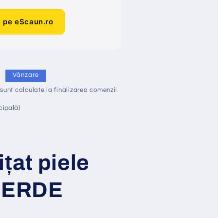
e pe eScaun.ro
i
Vânzare
sunt calculate la finalizarea comenzii.
cipală)
i
ț
at
piele
 VERDE