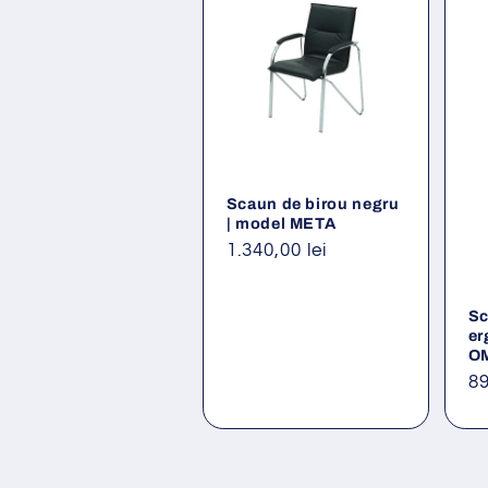
Scaun de birou negru
| model META
Preț
1.340,00 lei
obișnuit
Sc
er
O
Pr
89
ob