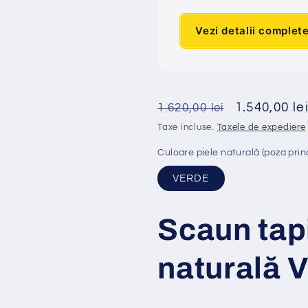
Vezi detalii complet
Preț
Preț
1.540,00 le
1.620,00 lei
obișnuit
redus
Taxe incluse.
Taxele de expediere
Culoare piele naturală (poza prin
VERDE
Scaun tap
naturală