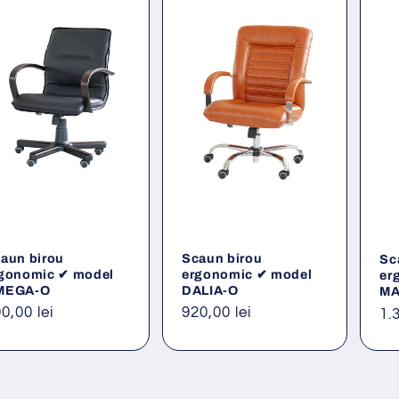
aun birou
Scaun birou
Sc
gonomic ✔ model
ergonomic ✔ model
er
MEGA-O
DALIA-O
MA
eț
0,00 lei
Preț
920,00 lei
Pr
1.
ișnuit
obișnuit
ob