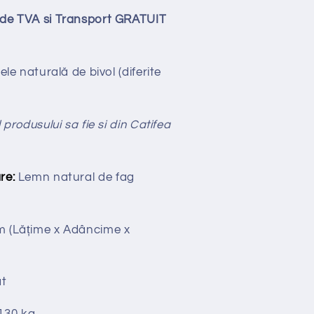
lude TVA si Transport GRATUIT
iele naturală de bivol (diferite
 produsului sa fie si din Catifea
re:
Lemn natural de fag
cm
(Lățime x Adâncime x
t