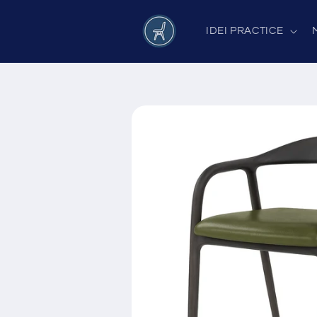
Salt la
conținut
IDEI PRACTICE
Salt la
informațiile
despre
produs