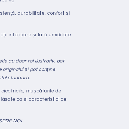
130 kg
stență, durabilitate, confort și
ții interioare și fară umiditate
te au doar rol ilustrativ, pot
e originalul și pot conține
etul standard.
 cicatricile, mușcăturile de
 lăsate ca și caracteristici de
SPRE NOI